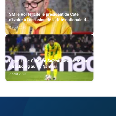
SM le Roi félicite le président de Côte
d'Ivoire à l’occasion de la fête nationale de
son pays
7 août 2026
Ligue 1: Le Guinéen Saïdou Sow prêté par
Strasbourg au FC Nantes
7 août 2026