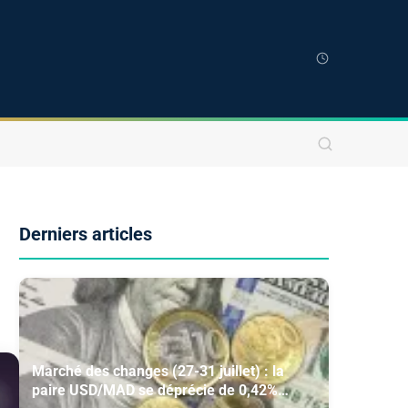
Derniers articles
Marché des changes (27-31 juillet) : la
paire USD/MAD se déprécie de 0,42%