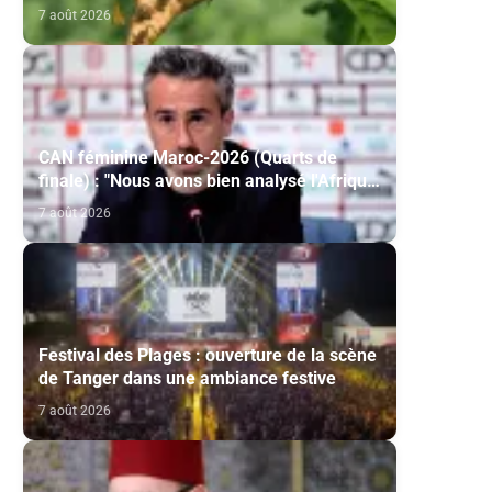
titre de la campagne agricole 2025-2026
7 août 2026
CAN féminine Maroc-2026 (Quarts de
finale) : "Nous avons bien analysé l'Afrique
du Sud pour aller chercher la victoire"
7 août 2026
(Jorge Vilda)
Festival des Plages : ouverture de la scène
de Tanger dans une ambiance festive
7 août 2026