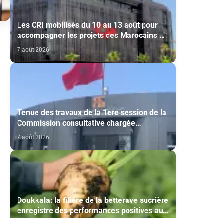
Les CRI mobilisés du 10 au 13 août pour
accompagner les projets des Marocains du
Monde
7 août 2026
Tenue des travaux de la 1ere session de la
Commission consultative chargée
d’émettre un avis sur la délivrance de la
7 août 2026
carte du professionnel du cinéma (CCM)
Doukkala: la filière de la betterave sucrière
enregistre des performances positives au