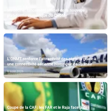
Médecine: lancement officiel de la nouvelle
plateforme numérique du CNOM
6 août 2026
L’ONMT renforce l’attractivité des régions grâce à
une connectivité aérienne historique de Ryanair
6 août 2026
Coupe de la CAF: les FAR et le Raja face à des