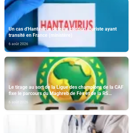
Un cas d'Hantavirus détecté chez un touriste ayant
transité en France (ministère)
6 août 2026
Le tirage au sort de la Ligue des champions de la CAF
fixe le parcours du Maghreb de Fès et de la RS
Berkane
6 août 2026