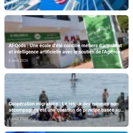
6 août 2026
Al-Qods : Une école d'été concilie métiers d’artisanat
et intelligence artificielle avec le soutien de l'Agence
Bayt Mal Al-Qods Acharif
6 août 2026
Coopération migratoire : Le retour des mineurs non
accompagnés est une question de principe basée sur
les Hautes Instructions Royales (source diplomatique)
6 août 2026