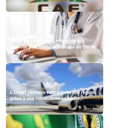
Maghreb de Fès et de la RS Berkane
6 août 2026
Médecine: lancement officiel de la
nouvelle plateforme numérique du CNOM
6 août 2026
L’ONMT renforce l’attractivité des régions
grâce à une connectivité aérienne
historique de Ryanair
6 août 2026