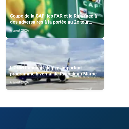
Coupe de la CAF: les FAR et le Raja face à
des adversaires à la portée au 2e tour
préliminaire
6 août 2026
L'ONMT annonce le plus important
programme hivernal de Ryanair au Maroc
6 août 2026