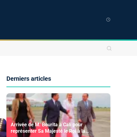
Derniers articles
Arrivée de M. Bourita à Cali pour
représenter Sa Majesté le Roi à la