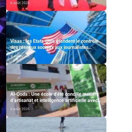
cérémonie d'investiture du nouveau
6 août 2026
président colombien
Visas : les Etats-Unis étendent le contrôle
des réseaux sociaux aux journalistes
étrangers
6 août 2026
Al-Qods : Une école d'été concilie métiers
d’artisanat et intelligence artificielle avec
le soutien de l'Agence Bayt Mal Al-Qods
6 août 2026
Acharif