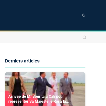
Derniers articles
Arrivée de M. Bourita à Cali pour
représenter Sa Majesté le Roi à la