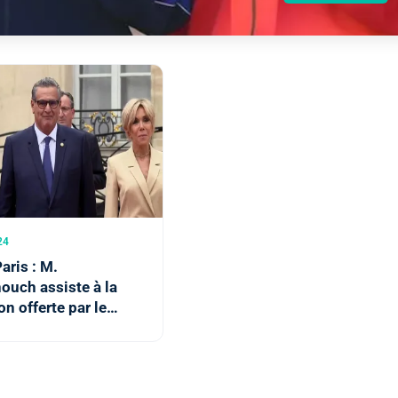
24
aris : M.
ouch assiste à la
on offerte par le
nt français et Mme
e Macron