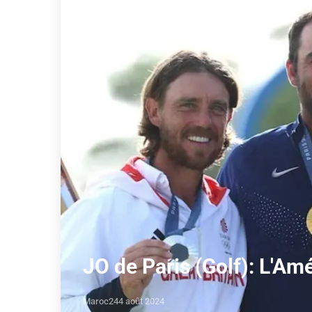
JO de Paris (Golf): L'Amé
Maroc24
4 août 2024