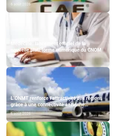
Maghreb de Fès et de la RS Berkane
6 août 2026
Médecine: lancement officiel de la
nouvelle plateforme numérique du CNOM
6 août 2026
L’ONMT renforce l’attractivité des régions
grâce à une connectivité aérienne
historique de Ryanair
6 août 2026