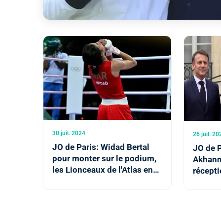
30 juil. 2024
26 juil. 20
JO de Paris: Widad Bertal
JO de P
pour monter sur le podium,
Akhann
les Lionceaux de l'Atlas en
récepti
quart avec brio
Préside
Brigitt