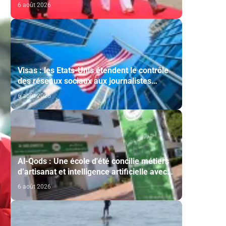
cérémonie d'investiture du nouveau
6 août 2026
président colombien
Visas : les Etats-Unis étendent le contrôle
des réseaux sociaux aux journalistes
étrangers
6 août 2026
Al-Qods : Une école d'été concilie métiers
d’artisanat et intelligence artificielle avec
le soutien de l'Agence Bayt Mal Al-Qods
6 août 2026
Acharif