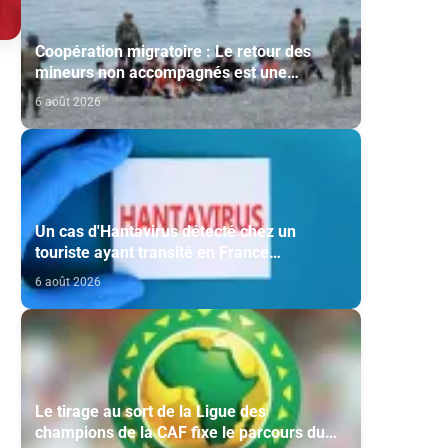
Coopération migratoire : Le retour des
mineurs non accompagnés est une
question de principe basée sur les Hautes
6 août 2026
Instructions Royales (source diplomatique)
Un cas d'Hantavirus détecté chez un
touriste ayant transité en France
(ministère)
6 août 2026
Le tirage au sort de la Ligue des
champions de la CAF fixe le parcours du