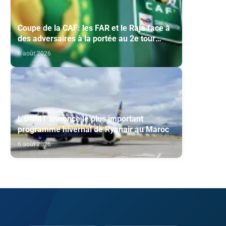
Coupe de la CAF: les FAR et le Raja face à
des adversaires à la portée au 2e tour
préliminaire
6 août 2026
L'ONMT annonce le plus important
programme hivernal de Ryanair au Maroc
6 août 2026