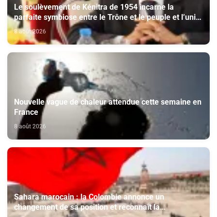
Le soulèvement de Kénitra de 1954 incarne la
parfaite symbiose entre le Trône et le peuple et l’unité
de volonté et de destin (M. El Ktiri)
8 août 2026
Nouvelle vague de chaleur attendue cette semaine en
France
8 août 2026
Sahara marocain : la Colombie annonce un
changement de sa position et reconnaît la