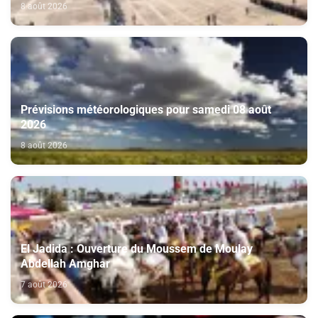
souveraineté du Maroc sur son Sahara
8 août 2026
Prévisions météorologiques pour samedi 08 août
2026
8 août 2026
El Jadida : Ouverture du Moussem de Moulay
Abdellah Amghar
7 août 2026