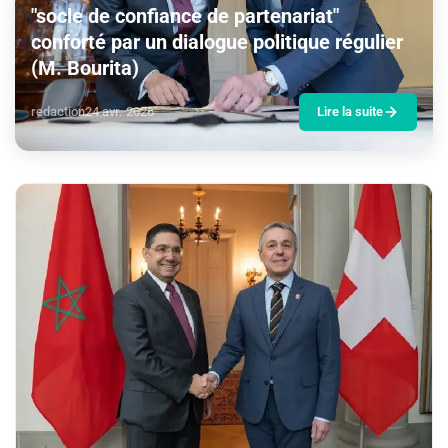
"socle de confiance de partenariat"
conforté par un dialogue politique régulier
(M. Bourita)
redaction
24 avr. 2026
Lire la suite