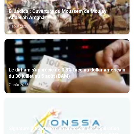
El Jadida : Ouverture du Moussem de Moulay
Abdellah Amghar
7 août 2026
Le dirham s'apprécie de 0,8% face au dollar américain
du 30 juillet au 5 août (BAM)
7 août 2026
Signature à Santiago d'un protocole de coopération