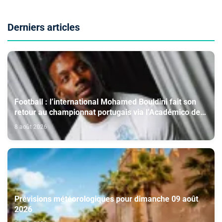
Derniers articles
Football : l’international Mohamed Bouldini fait son
retour au championnat portugais via l’Académico de
Viseu
8 août 2026
Prévisions météorologiques pour dimanche 09 août
2026