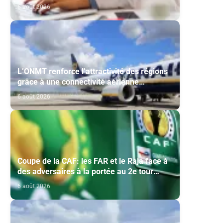
6 août 2026
L’ONMT renforce l’attractivité des régions
grâce à une connectivité aérienne
historique de Ryanair
6 août 2026
Coupe de la CAF: les FAR et le Raja face à
des adversaires à la portée au 2e tour
préliminaire
6 août 2026