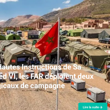
Hautes Instructions de Sa
 VI, les FAR déploient deux
gicaux de campagne
Lire la suite