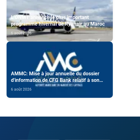
L'ONMT annonce le plus important
programme hivernal de Ryanair au Maroc
6 août 2026
AMMC: Mise à jour annuelle du dossier
d'information de CFG Bank relatif à son
programme d'émission de certificats de
6 août 2026
dépôt