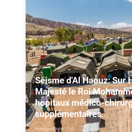
Séisme d'Al Haouz: Sur 
Majesté le Roi Mohammed
hopitaux médico-chirur
supplémentaires
redaction
30 sept. 2023