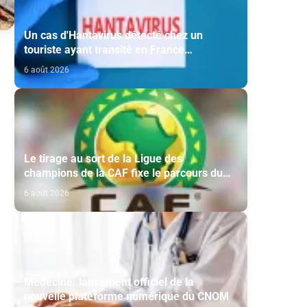
Un cas d'Hantavirus détecté chez un
touriste ayant transité en France
(ministère)
6 août 2026
Le tirage au sort de la Ligue des
champions de la CAF fixe le parcours du
Maghreb de Fès et de la RS Berkane
6 août 2026
Médecine: lancement officiel de la
nouvelle plateforme numérique du CNOM