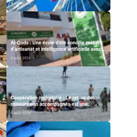
étrangers
6 août 2026
Al-Qods : Une école d'été concilie métiers
d’artisanat et intelligence artificielle avec
le soutien de l'Agence Bayt Mal Al-Qods
6 août 2026
Acharif
Coopération migratoire : Le retour des
mineurs non accompagnés est une
question de principe basée sur les Hautes
6 août 2026
Instructions Royales (source diplomatique)