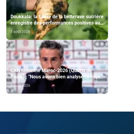
Doukkala: la filière de la betterave sucrière
enregistre des performances positives au
titre de la campagne agricole 2025-2026
7 août 2026
CAN féminine Maroc-2026 (Quarts de
finale) : "Nous avons bien analysé l'Afrique
du Sud pour aller chercher la victoire"
7 août 2026
(Jorge Vilda)