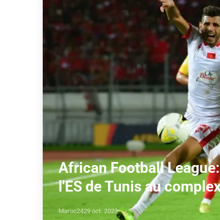
African Football League
l'ES de Tunis au compl
Maroc24
29 oct. 2023