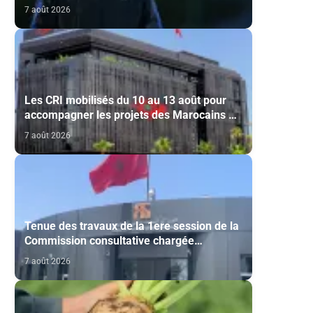
liste finale de l'équipe nationale U20
7 août 2026
Les CRI mobilisés du 10 au 13 août pour
accompagner les projets des Marocains du
Monde
7 août 2026
Tenue des travaux de la 1ere session de la
Commission consultative chargée
d’émettre un avis sur la délivrance de la
7 août 2026
carte du professionnel du cinéma (CCM)