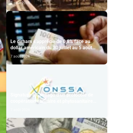
7 août 2026
Le dirham s'apprécie de 0,8% face au
dollar américain du 30 juillet au 5 août
(BAM)
7 août 2026
Signature à Santiago d'un protocole de
coopération sanitaire et phytosanitaire
entre l’ONSSA et le SAG
7 août 2026