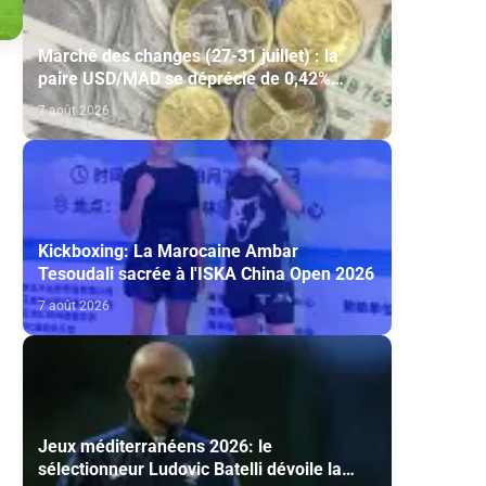
Marché des changes (27-31 juillet) : la
paire USD/MAD se déprécie de 0,42%
(AGR)
7 août 2026
Kickboxing: La Marocaine Ambar
Tesoudali sacrée à l'ISKA China Open 2026
7 août 2026
Jeux méditerranéens 2026: le
sélectionneur Ludovic Batelli dévoile la