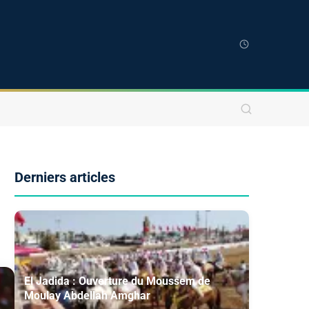
Derniers articles
El Jadida : Ouverture du Moussem de
Moulay Abdellah Amghar