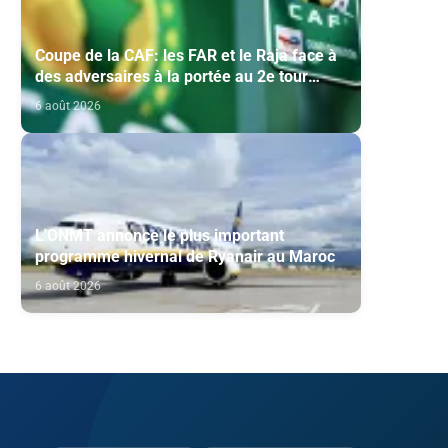
Coupe de la CAF: les FAR et le Raja face à
des adversaires à la portée au 2e tour
préliminaire
6 août 2026
L'ONMT annonce le plus important
programme hivernal de Ryanair au Maroc
6 août 2026