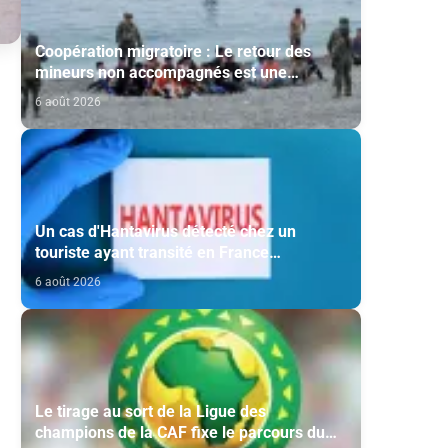
Coopération migratoire : Le retour des
mineurs non accompagnés est une
question de principe basée sur les Hautes
6 août 2026
Instructions Royales (source diplomatique)
Un cas d'Hantavirus détecté chez un
touriste ayant transité en France
(ministère)
6 août 2026
Le tirage au sort de la Ligue des
champions de la CAF fixe le parcours du