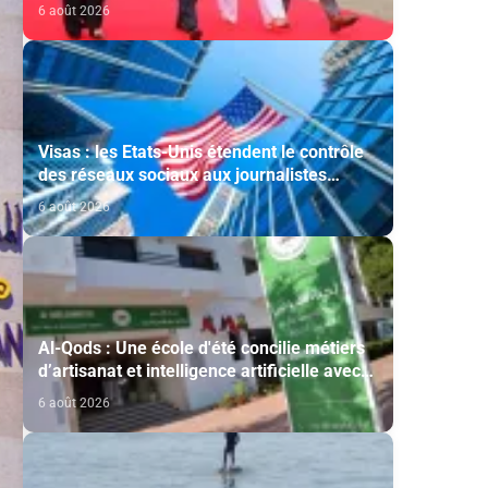
cérémonie d'investiture du nouveau
6 août 2026
président colombien
Visas : les Etats-Unis étendent le contrôle
des réseaux sociaux aux journalistes
étrangers
6 août 2026
Al-Qods : Une école d'été concilie métiers
d’artisanat et intelligence artificielle avec
le soutien de l'Agence Bayt Mal Al-Qods
6 août 2026
Acharif