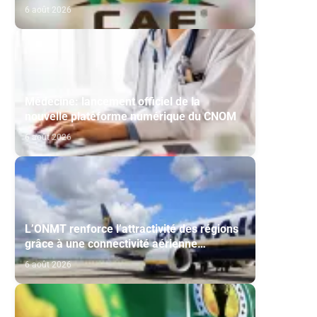
Maghreb de Fès et de la RS Berkane
6 août 2026
Médecine: lancement officiel de la
nouvelle plateforme numérique du CNOM
6 août 2026
L’ONMT renforce l’attractivité des régions
grâce à une connectivité aérienne
historique de Ryanair
6 août 2026