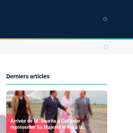
Derniers articles
Arrivée de M. Bourita à Cali pour
représenter Sa Majesté le Roi à la