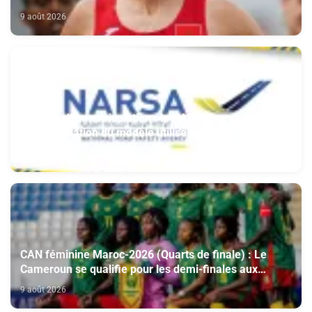
9 août 2026
Plaques d’immatriculation : la NARSA annonce
l’harmonisation du modèle utilisé au Maroc et à
l’étranger
9 août 2026
CAN féminine Maroc-2026 (Quarts de finale) : Le
Cameroun se qualifie pour les demi-finales aux
dépens du Nigeria (1-0)
9 août 2026