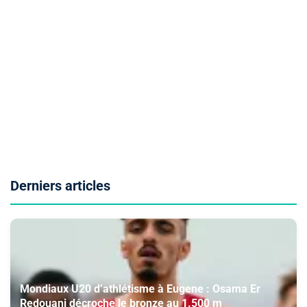
Derniers articles
Mondiaux U20 d’athlétisme à Eugene : Osama Er
Redouani décroche le bronze au 1.500 m