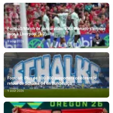
Football/Match de préparation: L'AS Monaco s'impose
face à Liverpool (3-2)
9 août 2026
Football: Plus de 100.000 supporters célèbrent le
retour de Schalke 04 en Bundesliga
9 août 2026