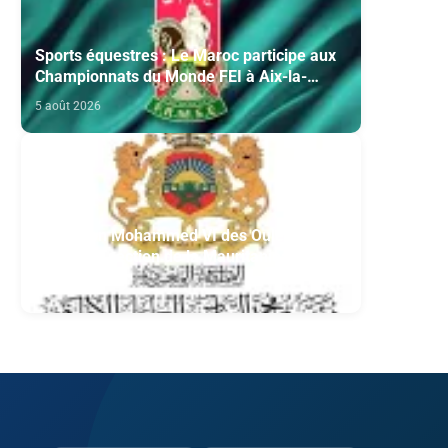
Sports équestres : Le Maroc participe aux
Championnats du Monde FEI à Aix-la-
Chapelle
5 août 2026
Fondation Mohammed VI des Oulémas
africains- section de la Mauritanie:
Annonce des qualifiés au concours des
5 août 2026
manuscrits et des documents islamiques
africains