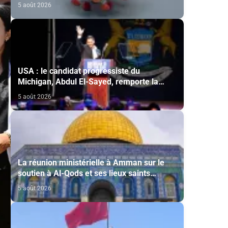
lutte contre Ebola
5 août 2026
USA : le candidat progressiste du
Michigan, Abdul El-Sayed, remporte la
primaire démocrate pour le Sénat
5 août 2026
La réunion ministérielle à Amman sur le
soutien à Al-Qods et ses lieux saints
souligne l’importance du rôle du Comité Al
5 août 2026
Qods présidé par SM le Roi