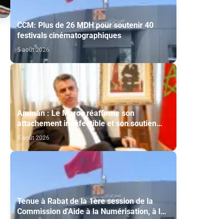
CCM: Plus de 26 MDH pour soutenir 40
festivals cinématographiques
5 août 2026
Amman : Le Maroc réaffirme son
attachement indéfectible et son soutien
constant aux droits légitimes du peuple
5 août 2026
palestinien
Tenue à Rabat de la 1ère session de la
Commission d'Aide à la Numérisation, à la