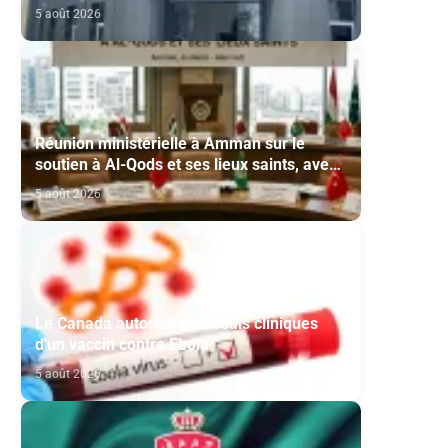
Modernisation et à la Création des Salles
5 août 2026
de Cinéma au titre de l'année 2026
Réunion ministérielle à Amman sur le
soutien à Al-Qods et ses lieux saints, avec
la participation du Maroc
5 août 2026
Le Canada autorise les essais cliniques
d'un vaccin contre Ebola
5 août 2026