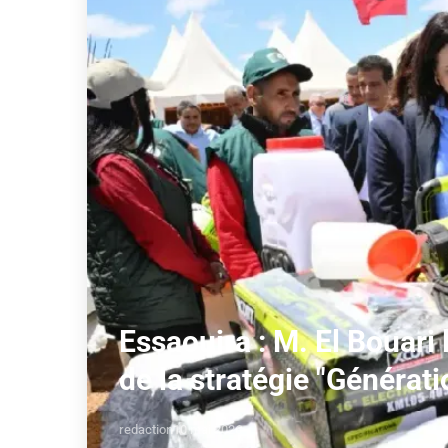
Essaouira : M. El Bouari
de la stratégie "Générat
redaction
10 mai 2026