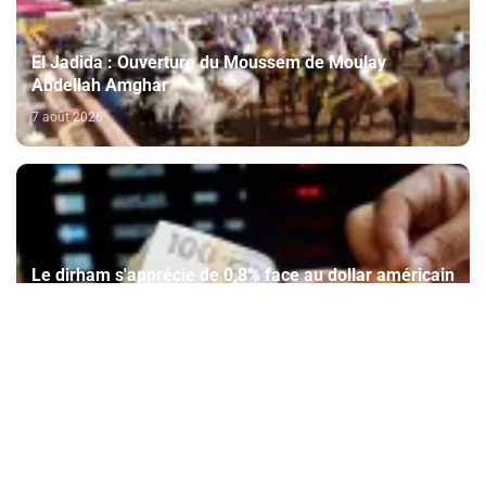
El Jadida : Ouverture du Moussem de Moulay
Abdellah Amghar
7 août 2026
Le dirham s'apprécie de 0,8% face au dollar américain
du 30 juillet au 5 août (BAM)
7 août 2026