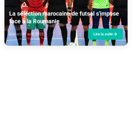
La sélection marocaine de futsal s'impose
face à la Roumanie
Maroc24
9 août 2023
Lire la suite