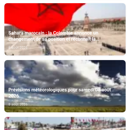
Sahara marocain : la Colombie annonce un
changement de sa position et reconnaît la
souveraineté du Maroc sur son Sahara
8 août 2026
Prévisions météorologiques pour samedi 08 août
2026
8 août 2026