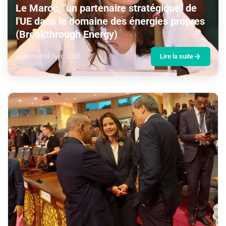
Le Maroc, "un partenaire stratégique" de
l'UE dans le domaine des énergies propres
(Breakthrough Energy)
redaction
14 févr. 2025
Lire la suite