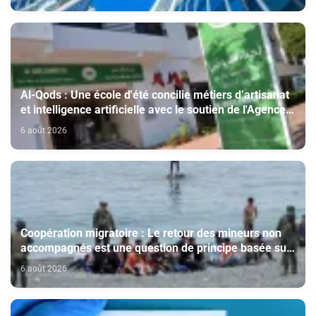
Al-Qods : Une école d'été concilie métiers d’artisanat
et intelligence artificielle avec le soutien de l'Agence
Bayt Mal Al-Qods Acharif
6 août 2026
Coopération migratoire : Le retour des mineurs non
accompagnés est une question de principe basée sur
les Hautes Instructions Royales (source diplomatique)
6 août 2026