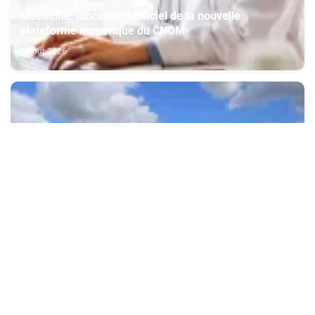
Médecine: lancement officiel de la nouvelle
plateforme numérique du CNOM
6 août 2026
L’ONMT renforce l’attractivité des régions grâce à
une connectivité aérienne historique de Ryanair
6 août 2026
Coupe de la CAF: les FAR et le Raja face à des
adversaires à la portée au 2e tour préliminaire