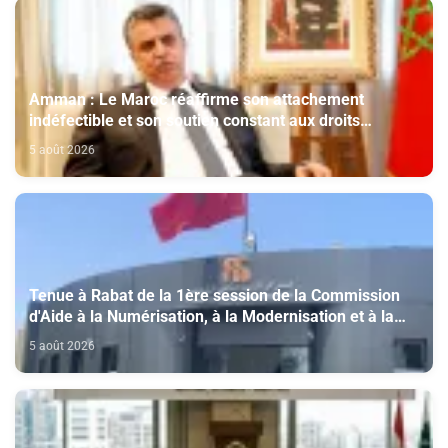
Amman : Le Maroc réaffirme son attachement
indéfectible et son soutien constant aux droits
légitimes du peuple palestinien
5 août 2026
Tenue à Rabat de la 1ère session de la Commission
d'Aide à la Numérisation, à la Modernisation et à la
Création des Salles de Cinéma au titre de l'année
5 août 2026
2026