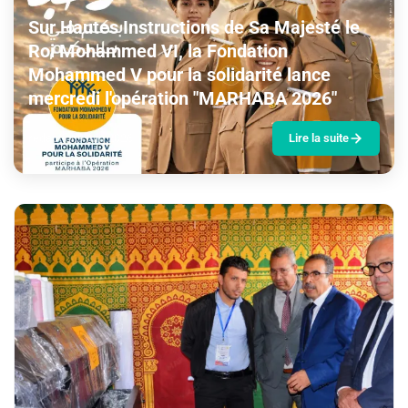
Sur Hautes Instructions de Sa Majesté le
Roi Mohammed VI, la Fondation
Mohammed V pour la solidarité lance
mercredi l'opération "MARHABA 2026"
redaction
9 juin 2026
Lire la suite