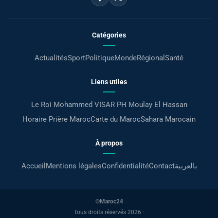
Catégories
Actualités
Sport
Politique
Monde
Régional
Santé
Liens utiles
Le Roi Mohammed VI
SAR PH Moulay El Hassan
Horaire Prière Maroc
Carte du Maroc
Sahara Marocain
À propos
Accueil
Mentions légales
Confidentialité
Contact
بالعربية
©Maroc24
Tous droits réservés 2026 ·