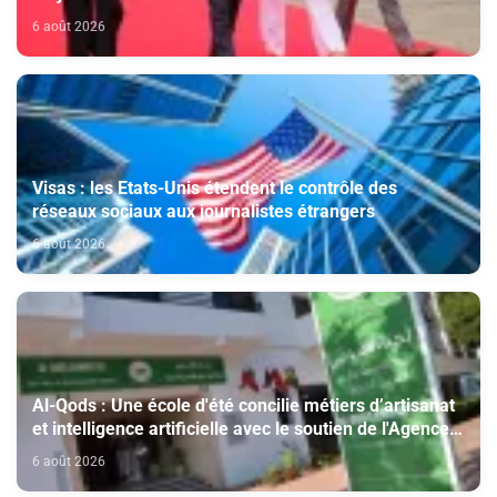
nouveau président colombien
6 août 2026
Visas : les Etats-Unis étendent le contrôle des
réseaux sociaux aux journalistes étrangers
6 août 2026
Al-Qods : Une école d'été concilie métiers d’artisanat
et intelligence artificielle avec le soutien de l'Agence
Bayt Mal Al-Qods Acharif
6 août 2026