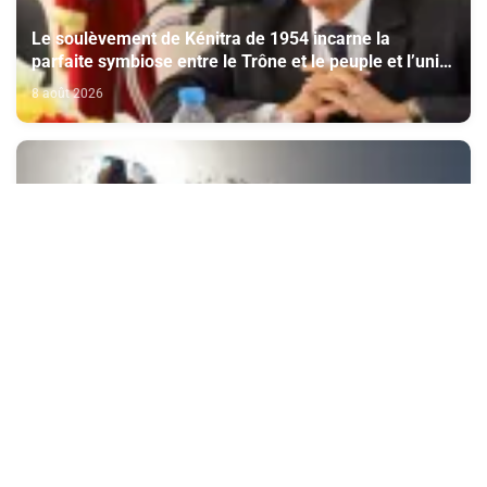
Le soulèvement de Kénitra de 1954 incarne la
parfaite symbiose entre le Trône et le peuple et l’unité
de volonté et de destin (M. El Ktiri)
8 août 2026
Nouvelle vague de chaleur attendue cette semaine en
France
8 août 2026
Sahara marocain : la Colombie annonce un