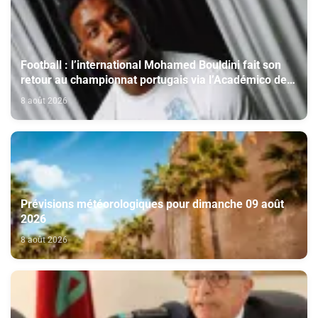
Football : l’international Mohamed Bouldini fait son
retour au championnat portugais via l’Académico de
Viseu
8 août 2026
Prévisions météorologiques pour dimanche 09 août
2026
8 août 2026