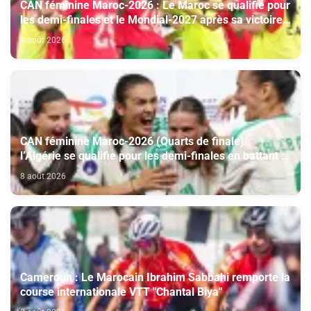
CAN féminine Maroc-2026 : Le Maroc se qualifie pour
les demi-finales et le Mondial-2027 après sa victoire
face à l’Afrique du Sud (2-1)
8 août 2026
CAN féminine Maroc-2026 (Quarts de finale):
l’Algérie se qualifie pour les demi-finales en battant la
Côte d’Ivoire (2-1)
8 août 2026
Cameroun : Le Marocain Ibrahim Sabbahi remporte la
course internationale VTT "Chantal Biya"