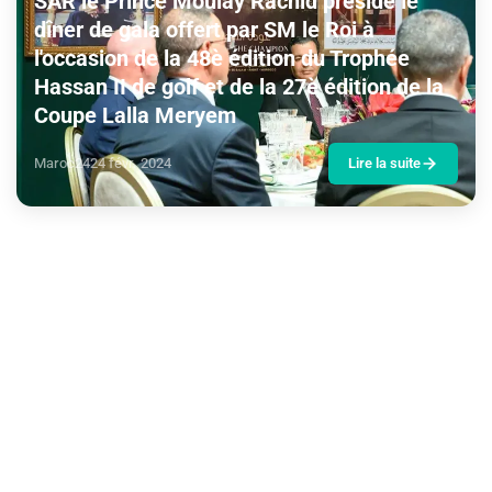
SAR le Prince Moulay Rachid préside le
dîner de gala offert par SM le Roi à
l'occasion de la 48è édition du Trophée
Hassan II de golf et de la 27è édition de la
Coupe Lalla Meryem
Maroc24
24 févr. 2024
Lire la suite