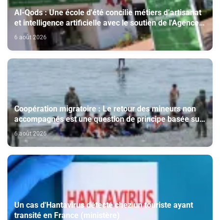
Al-Qods : Une école d'été concilie métiers d’artisanat
et intelligence artificielle avec le soutien de l'Agence
Bayt Mal Al-Qods Acharif
6 août 2026
Coopération migratoire : Le retour des mineurs non
accompagnés est une question de principe basée sur
les Hautes Instructions Royales (source diplomatique)
6 août 2026
Un cas d'Hantavirus détecté chez un touriste ayant
transité en France (ministère)