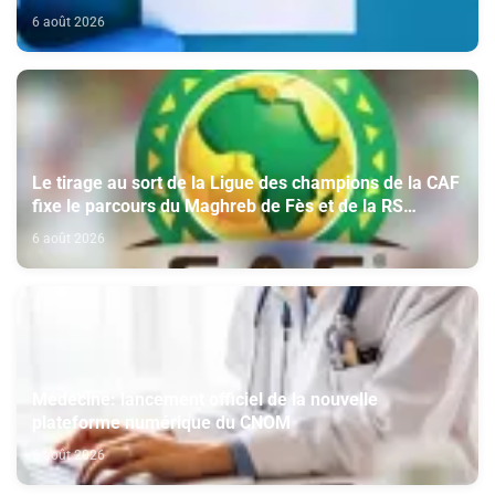
6 août 2026
Le tirage au sort de la Ligue des champions de la CAF
fixe le parcours du Maghreb de Fès et de la RS
Berkane
6 août 2026
Médecine: lancement officiel de la nouvelle
plateforme numérique du CNOM
6 août 2026