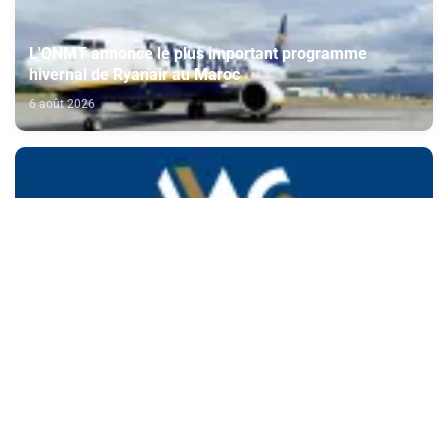
L'ONMT annonce le plus important programme
hivernal de Ryanair au Maroc
6 août 2026
AMMC: Mise à jour annuelle du dossier d'information
de CFG Bank relatif à son programme d'émission de
certificats de dépôt
6 août 2026
Journée nationale des MRE: la contribution de la