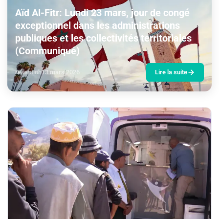
Aïd Al-Fitr: Lundi 23 mars, jour de congé
exceptionnel dans les administrations
publiques et les collectivités territoriales
(Communiqué)
redaction
13 mars 2026
Lire la suite