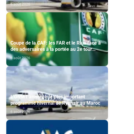
historique de Ryanair
6 août 2026
Coupe de la CAF: les FAR et le Raja face à
des adversaires à la portée au 2e tour
préliminaire
6 août 2026
L'ONMT annonce le plus important
programme hivernal de Ryanair au Maroc
6 août 2026