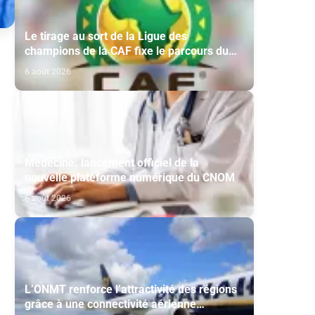
Le tirage au sort de la Ligue des
champions de la CAF fixe le parcours du
Maghreb de Fès et de la RS Berkane
6 août 2026
Médecine: lancement officiel de la
nouvelle plateforme numérique du CNOM
6 août 2026
L’ONMT renforce l’attractivité des régions
grâce à une connectivité aérienne