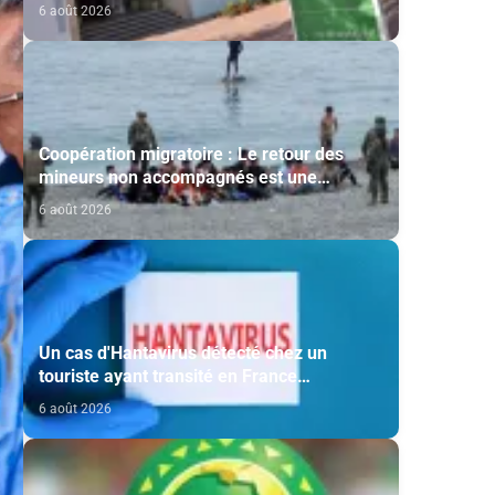
le soutien de l'Agence Bayt Mal Al-Qods
6 août 2026
Acharif
Coopération migratoire : Le retour des
mineurs non accompagnés est une
question de principe basée sur les Hautes
6 août 2026
Instructions Royales (source diplomatique)
Un cas d'Hantavirus détecté chez un
touriste ayant transité en France
(ministère)
6 août 2026