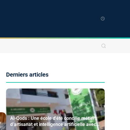
Derniers articles
Al-Qods : Une école d'été concilie métiers
d’artisanat et intelligence artificielle avec