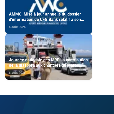
AMMC: Mise à jour annuelle du dossier
d'information de CFG Bank relatif à son
programme d'émission de certificats de
6 août 2026
dépôt
Journée nationale des MRE: la contribution
de la diaspora aux chantiers du Maroc
2030 mise en avant
6 août 2026