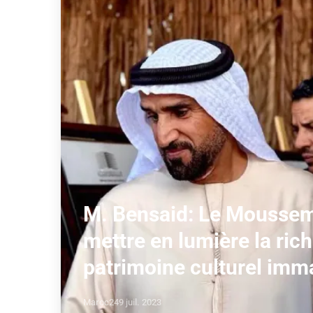
M. Bensaid: Le Moussem 
mettre en lumière la rich
patrimoine culturel imma
Maroc24
9 juil. 2023