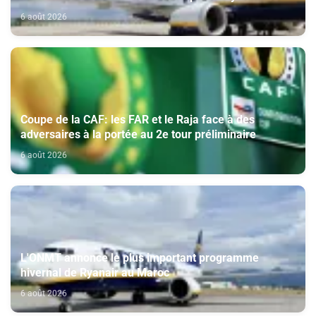
6 août 2026
Coupe de la CAF: les FAR et le Raja face à des
adversaires à la portée au 2e tour préliminaire
6 août 2026
L'ONMT annonce le plus important programme
hivernal de Ryanair au Maroc
6 août 2026