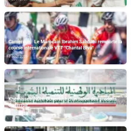
Cameroun : Le Marocain Ibrahim Sabbahi remporte la
course internationale VTT "Chantal Biya"
8 août 2026
Khémisset/INDH: Ouverture d'un salon des produits
du terroir
8 août 2026