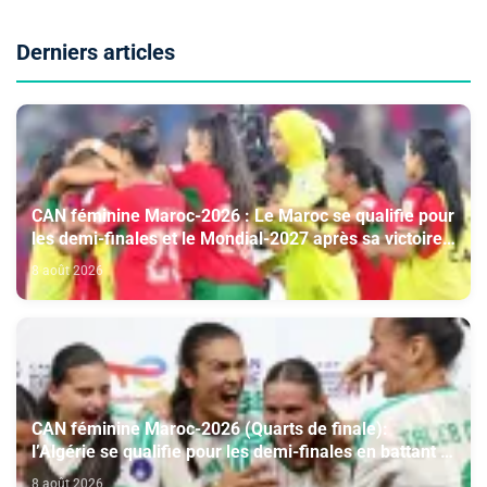
Derniers articles
CAN féminine Maroc-2026 : Le Maroc se qualifie pour
les demi-finales et le Mondial-2027 après sa victoire
face à l’Afrique du Sud (2-1)
8 août 2026
CAN féminine Maroc-2026 (Quarts de finale):
l’Algérie se qualifie pour les demi-finales en battant la
Côte d’Ivoire (2-1)
8 août 2026