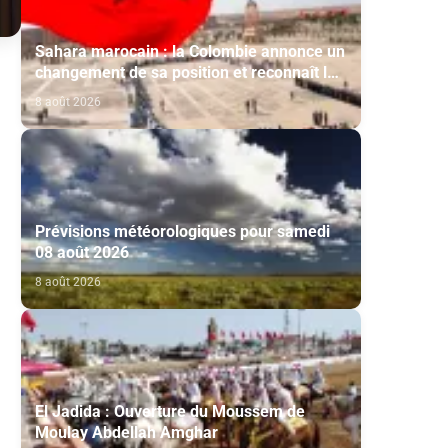
Sahara marocain : la Colombie annonce un
changement de sa position et reconnaît la
souveraineté du Maroc sur son Sahara
8 août 2026
Prévisions météorologiques pour samedi
08 août 2026
8 août 2026
El Jadida : Ouverture du Moussem de
Moulay Abdellah Amghar