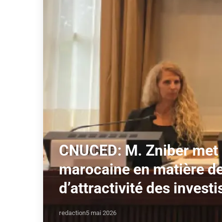
CNUCED: M. Zniber met e
marocaine en matière de 
d’attractivité des inves
redaction
5 mai 2026