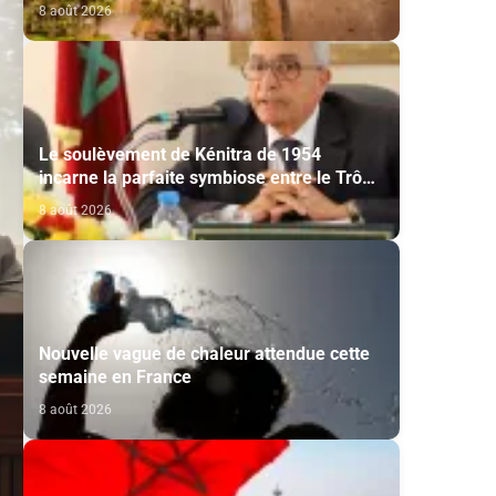
8 août 2026
Le soulèvement de Kénitra de 1954
incarne la parfaite symbiose entre le Trône
et le peuple et l’unité de volonté et de
8 août 2026
destin (M. El Ktiri)
Nouvelle vague de chaleur attendue cette
semaine en France
8 août 2026