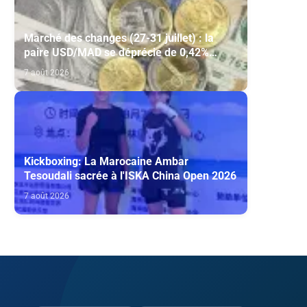
Marché des changes (27-31 juillet) : la
paire USD/MAD se déprécie de 0,42%
(AGR)
7 août 2026
Kickboxing: La Marocaine Ambar
Tesoudali sacrée à l'ISKA China Open 2026
7 août 2026