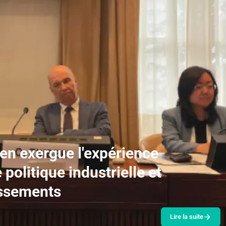
n exergue l'expérience
politique industrielle et
tissements
Lire la suite