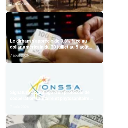
7 août 2026
Le dirham s'apprécie de 0,8% face au
dollar américain du 30 juillet au 5 août
(BAM)
7 août 2026
Signature à Santiago d'un protocole de
coopération sanitaire et phytosanitaire
entre l’ONSSA et le SAG
7 août 2026