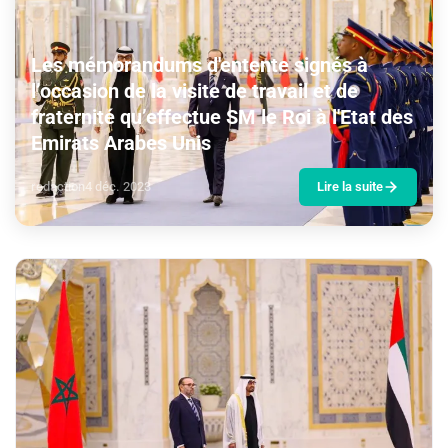
Les mémorandums d'entente signés à
l’occasion de la visite de travail et de
fraternité qu’effectue SM le Roi à l'Etat des
Emirats Arabes Unis
redaction
4 déc. 2023
Lire la suite