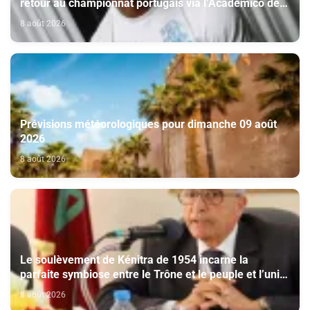
retour au championnat portugais via l’Académico de
Viseu
8 août 2026
Prévisions météorologiques pour dimanche 09 août
2026
8 août 2026
Le soulèvement de Kénitra de 1954 incarne la
parfaite symbiose entre le Trône et le peuple et l’unité
de volonté et de destin (M. El Ktiri)
8 août 2026