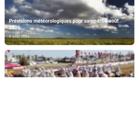
Prévisions météorologiques pour samedi 08 août
2026
8 août 2026
El Jadida : Ouverture du Moussem de Moulay
Abdellah Amghar
7 août 2026