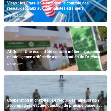
Visas : les Etats-Unis étendent le contrôle des
réseaux sociaux aux journalistes étrangers
6 août 2026
Al-Qods : Une école d'été concilie métiers d’artisanat
et intelligence artificielle avec le soutien de l'Agence
Bayt Mal Al-Qods Acharif
6 août 2026
Coopération migratoire : Le retour des mineurs non
accompagnés est une question de principe basée sur
les Hautes Instructions Royales (source diplomatique)