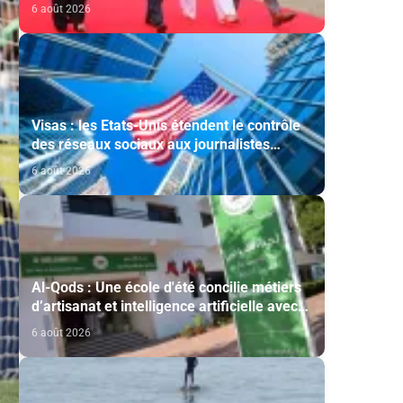
cérémonie d'investiture du nouveau
6 août 2026
président colombien
Visas : les Etats-Unis étendent le contrôle
des réseaux sociaux aux journalistes
étrangers
6 août 2026
Al-Qods : Une école d'été concilie métiers
d’artisanat et intelligence artificielle avec
le soutien de l'Agence Bayt Mal Al-Qods
6 août 2026
Acharif