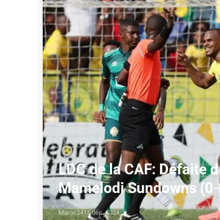
LDC de la CAF: Défaite 
Mamelodi Sundowns (0-
Maroc24
15 déc. 2024