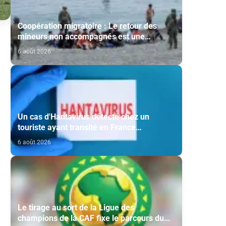
Coopération migratoire : Le retour des
mineurs non accompagnés est une
question de principe basée sur les Hautes
6 août 2026
Instructions Royales (source diplomatique)
Un cas d'Hantavirus détecté chez un
touriste ayant transité en France
(ministère)
6 août 2026
Le tirage au sort de la Ligue des
champions de la CAF fixe le parcours du