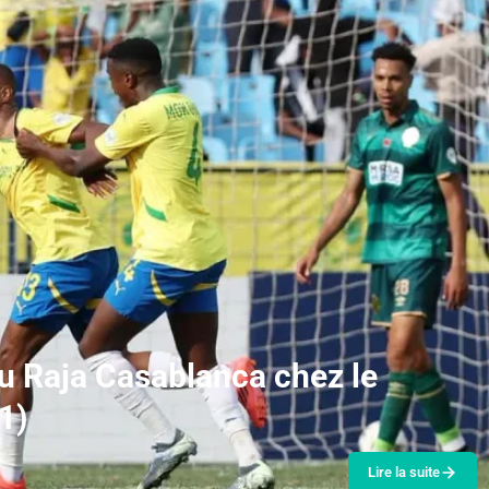
du Raja Casablanca chez le
1)
Lire la suite