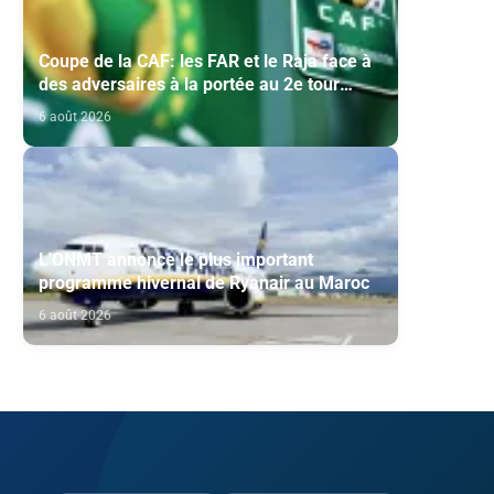
Coupe de la CAF: les FAR et le Raja face à
des adversaires à la portée au 2e tour
préliminaire
6 août 2026
L'ONMT annonce le plus important
programme hivernal de Ryanair au Maroc
6 août 2026