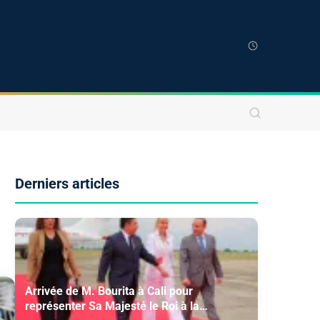
Derniers articles
Arrivée de M. Bourita à Cali pour
représenter Sa Majesté le Roi à la