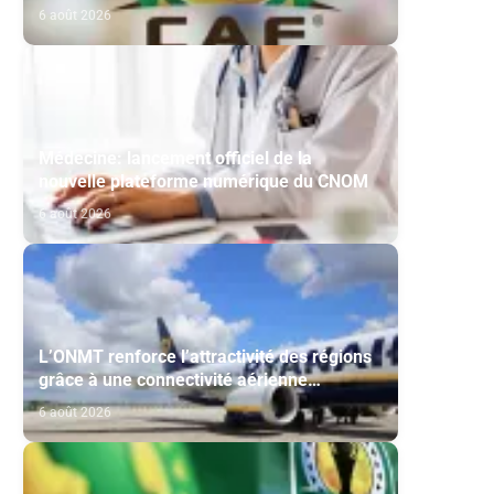
Maghreb de Fès et de la RS Berkane
6 août 2026
Médecine: lancement officiel de la
nouvelle plateforme numérique du CNOM
6 août 2026
L’ONMT renforce l’attractivité des régions
grâce à une connectivité aérienne
historique de Ryanair
6 août 2026