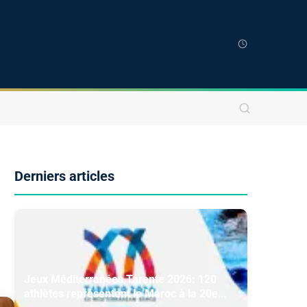
Derniers articles
Jeux Méditerranées Tarente 2026: 120
athlètes représentent le Maroc à la 20e