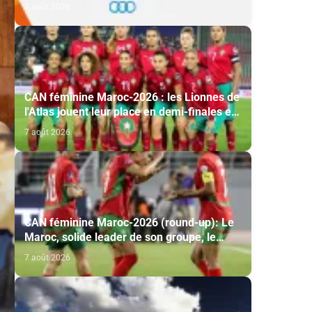
édition
7 août 2026
CAN féminine Maroc-2026 : les Lionnes de
l'Atlas jouent leur place en demi-finales et
leur qualification au Mondial-2027
7 août 2026
CAN féminine Maroc-2026 (round-up): Le
Maroc, solide leader de son groupe, le
conte de fées du Malawi se poursuit
7 août 2026