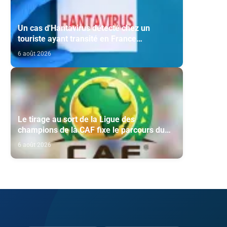
Un cas d'Hantavirus détecté chez un
touriste ayant transité en France
(ministère)
6 août 2026
Le tirage au sort de la Ligue des
champions de la CAF fixe le parcours du
Maghreb de Fès et de la RS Berkane
6 août 2026