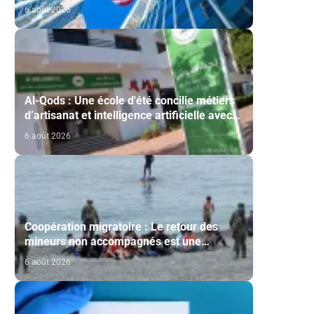
étrangers
6 août 2026
Al-Qods : Une école d'été concilie métiers
d’artisanat et intelligence artificielle avec
le soutien de l'Agence Bayt Mal Al-Qods
6 août 2026
Acharif
Coopération migratoire : Le retour des
mineurs non accompagnés est une
question de principe basée sur les Hautes
6 août 2026
Instructions Royales (source diplomatique)