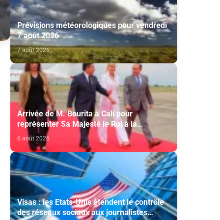
Prévisions météorologiques pour vendredi
7 août 2026
7 août 2026
Arrivée de M. Bourita à Cali pour
représenter Sa Majesté le Roi à la
cérémonie d'investiture du nouveau
6 août 2026
président colombien
Visas : les Etats-Unis étendent le contrôle
des réseaux sociaux aux journalistes