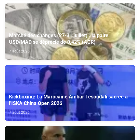
Marché des changes (27-31 juillet) : la paire
USD/MAD se déprécie de 0,42% (AGR)
7 août 2026
Kickboxing: La Marocaine Ambar Tesoudali sacrée à
l'ISKA China Open 2026
7 août 2026