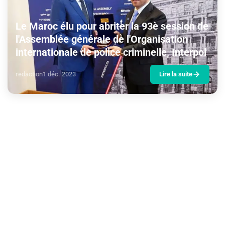
Le Maroc élu pour abriter la 93è session de
l'Assemblée générale de l'Organisation
internationale de police criminelle, Interpol
redaction
1 déc. 2023
Lire la suite