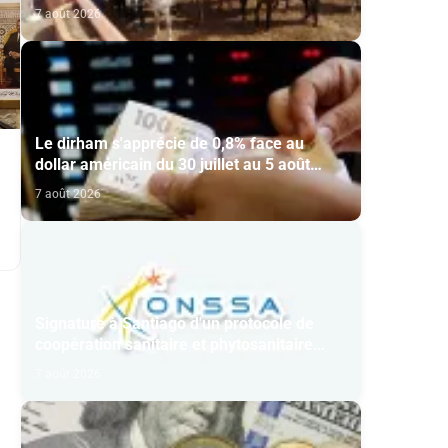
7 août 2026
Le dirham s'apprécie de 0,8% face au
dollar américain du 30 juillet au 5 août
(BAM)
7 août 2026
Signature à Santiago d'un protocole de
coopération sanitaire et phytosanitaire
entre l’ONSSA et le SAG
7 août 2026