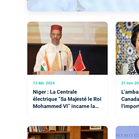
12 déc. 2024
21 nov. 2
Niger : La Centrale
L'amba
électrique “Sa Majesté le Roi
Canada
Mohammed VI” incarne la
l'impo
philosophie du Souverain
comme 
pour une coopération Sud-
Sud solidaire et agissante
(Ambassadeur)