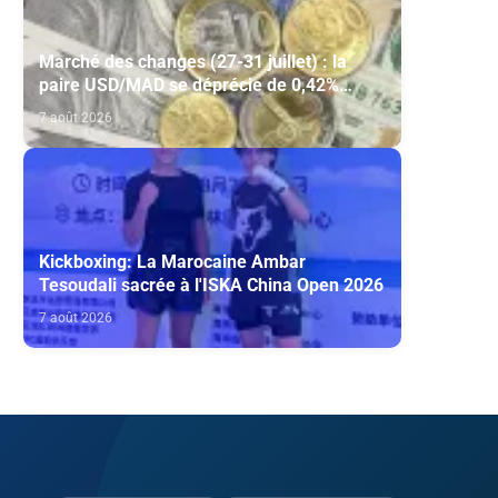
Marché des changes (27-31 juillet) : la
paire USD/MAD se déprécie de 0,42%
(AGR)
7 août 2026
Kickboxing: La Marocaine Ambar
Tesoudali sacrée à l'ISKA China Open 2026
7 août 2026