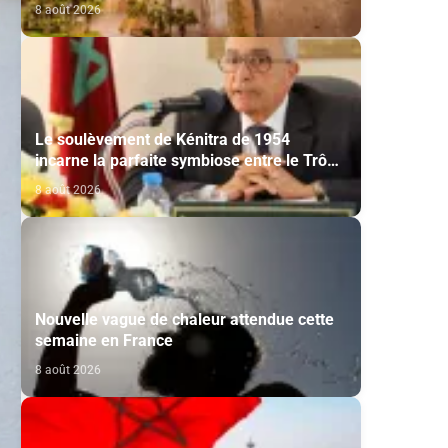
8 août 2026
Le soulèvement de Kénitra de 1954
incarne la parfaite symbiose entre le Trône
et le peuple et l’unité de volonté et de
8 août 2026
destin (M. El Ktiri)
Nouvelle vague de chaleur attendue cette
semaine en France
8 août 2026