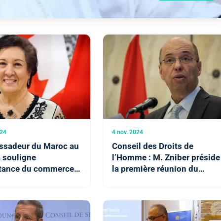
024
4 nov. 2024
ssadeur du Maroc au
Conseil des Droits de
 souligne
l’Homme : M. Zniber préside
rtance du commerce
la première réunion du
levier de croissance
Conseil Consultatif sur
l’égalité du genre