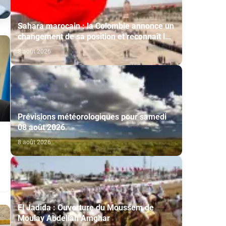
Sahara marocain : la Colombie annonce un
changement de sa position et reconnaît la
souveraineté du Maroc sur son Sahara
8 août 2026
Prévisions météorologiques pour samedi
08 août 2026
8 août 2026
El Jadida : Ouverture du Moussem de
Moulay Abdellah Amghar