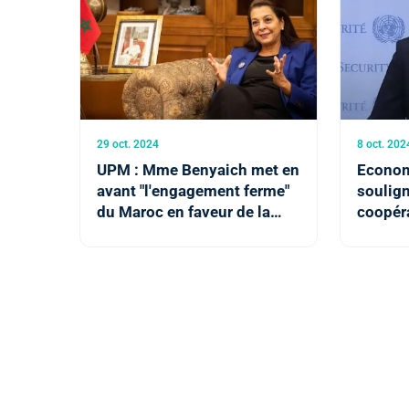
29 oct. 2024
8 oct. 202
UPM : Mme Benyaich met en
Economi
avant "l'engagement ferme"
soulign
du Maroc en faveur de la
coopér
paix et la sécurité au
la souv
Moyen-Orient
en Afri