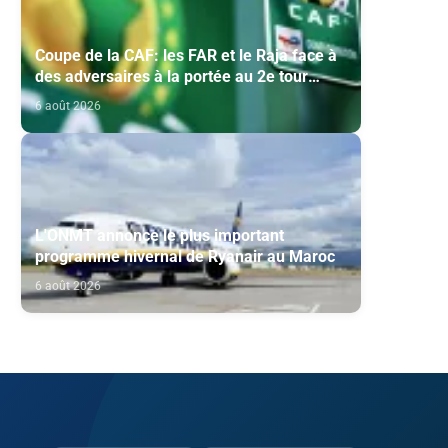
Coupe de la CAF: les FAR et le Raja face à
des adversaires à la portée au 2e tour
préliminaire
6 août 2026
L'ONMT annonce le plus important
programme hivernal de Ryanair au Maroc
6 août 2026