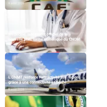
Maghreb de Fès et de la RS Berkane
6 août 2026
Médecine: lancement officiel de la
nouvelle plateforme numérique du CNOM
6 août 2026
L’ONMT renforce l’attractivité des régions
grâce à une connectivité aérienne
historique de Ryanair
6 août 2026