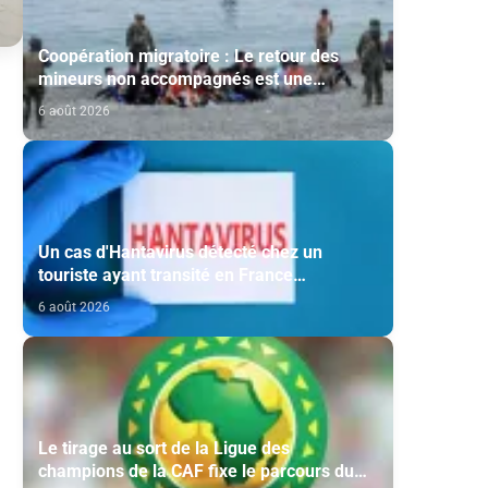
Coopération migratoire : Le retour des
mineurs non accompagnés est une
question de principe basée sur les Hautes
6 août 2026
Instructions Royales (source diplomatique)
Un cas d'Hantavirus détecté chez un
touriste ayant transité en France
(ministère)
6 août 2026
Le tirage au sort de la Ligue des
champions de la CAF fixe le parcours du