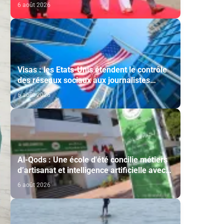
cérémonie d'investiture du nouveau
6 août 2026
président colombien
Visas : les Etats-Unis étendent le contrôle
des réseaux sociaux aux journalistes
étrangers
6 août 2026
Al-Qods : Une école d'été concilie métiers
d’artisanat et intelligence artificielle avec
le soutien de l'Agence Bayt Mal Al-Qods
6 août 2026
Acharif