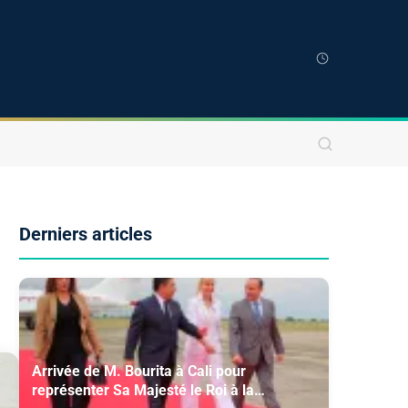
Derniers articles
Arrivée de M. Bourita à Cali pour
représenter Sa Majesté le Roi à la