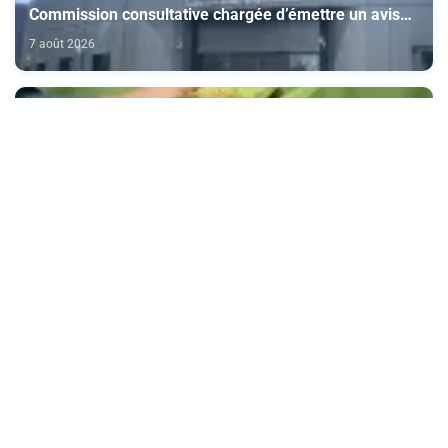
Commission consultative chargée d’émettre un avis
sur la délivrance de la carte du professionnel du
7 août 2026
cinéma (CCM)
Doukkala: la filière de la betterave sucrière enregistre
des performances positives au titre de la campagne
agricole 2025-2026
7 août 2026
CAN féminine Maroc-2026 (Quarts de finale) : "Nous
avons bien analysé l'Afrique du Sud pour aller
chercher la victoire" (Jorge Vilda)
7 août 2026