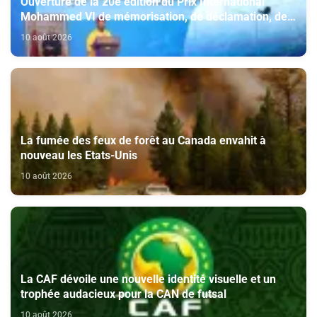
Ouverture de la 20e édition du Prix International
Mohammed VI de mémorisation, de déclamation, de
psalmodie et d'exégèse du Saint Coran
10 août 2026
La fumée des feux de forêt au Canada envahit à
nouveau les Etats-Unis
10 août 2026
La CAF dévoile une nouvelle identité visuelle et un
trophée audacieux pour la CAN de futsal
10 août 2026