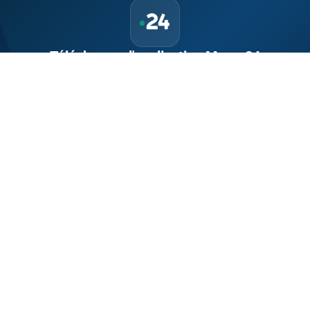
Téléchargez l'application Maroc24
Suivez l'actualité marocaine en direct, 24h/24 et 7j/7.
Politique, économie, sport, culture — tout le Maroc dans votre
poche.
Télécharger sur
App Store
Disponible sur
Google Play
Site indépendant d'information généraliste.