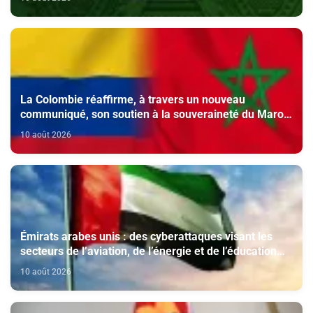
La Colombie réaffirme, à travers un nouveau
communiqué, son soutien à la souveraineté du Maroc
sur le Sahara, le gel de sa reconnaissance de la
10 août 2026
pseudo "rasd" et son appui au Royaume au Conseil de
Sécurité de l’ONU
Émirats arabes unis : des cyberattaques visant les
secteurs de l’aviation, de l’énergie et de l’éducation
déjouées
10 août 2026