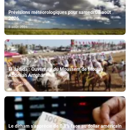
Prévisions météorologiques pour samedi 08 août
2026
8 août 2026
El Jadida : Ouverture du Moussem de Moulay
Abdellah Amghar
7 août 2026
Le dirham s'apprécie de 0,8% face au dollar américain