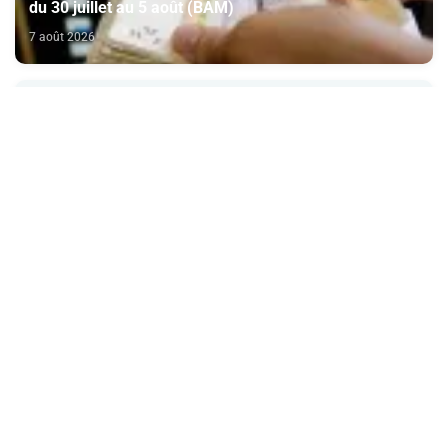
du 30 juillet au 5 août (BAM)
7 août 2026
Signature à Santiago d'un protocole de coopération
sanitaire et phytosanitaire entre l’ONSSA et le SAG
7 août 2026
Marché des changes (27-31 juillet) : la paire
USD/MAD se déprécie de 0,42% (AGR)
7 août 2026