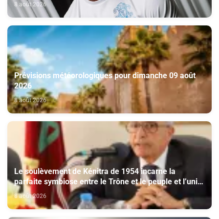
Viseu
8 août 2026
Prévisions météorologiques pour dimanche 09 août
2026
8 août 2026
Le soulèvement de Kénitra de 1954 incarne la
parfaite symbiose entre le Trône et le peuple et l’unité
de volonté et de destin (M. El Ktiri)
8 août 2026