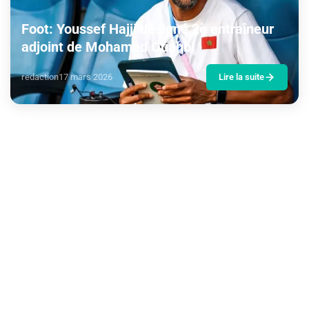
Foot: Youssef Hajji désigné 2è entraîneur
adjoint de Mohamed Ouahbi
redaction
17 mars 2026
Lire la suite