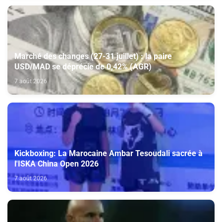
Marché des changes (27-31 juillet) : la paire
USD/MAD se déprécie de 0,42% (AGR)
7 août 2026
Kickboxing: La Marocaine Ambar Tesoudali sacrée à
l'ISKA China Open 2026
7 août 2026