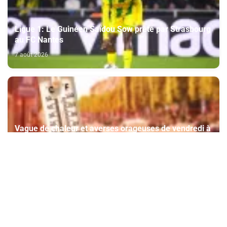
Ligue 1: Le Guinéen Saïdou Sow prêté par Strasbourg
au FC Nantes
7 août 2026
Vague de chaleur et averses orageuses de vendredi à
dimanche dans plusieurs provinces du Royaume
(Bulletin d'alerte)
7 août 2026