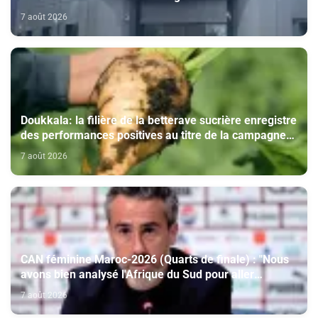
sur la délivrance de la carte du professionnel du
7 août 2026
cinéma (CCM)
Doukkala: la filière de la betterave sucrière enregistre
des performances positives au titre de la campagne
agricole 2025-2026
7 août 2026
CAN féminine Maroc-2026 (Quarts de finale) : "Nous
avons bien analysé l'Afrique du Sud pour aller
chercher la victoire" (Jorge Vilda)
7 août 2026