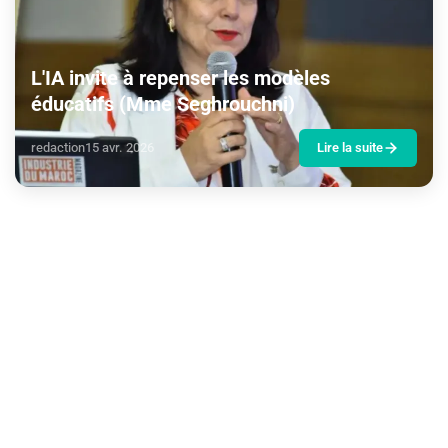
L'IA invite à repenser les modèles
éducatifs (Mme Seghrouchni)
redaction
15 avr. 2026
Lire la suite