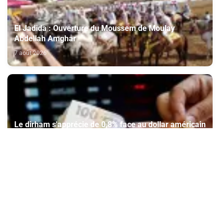
El Jadida : Ouverture du Moussem de Moulay
Abdellah Amghar
7 août 2026
Le dirham s'apprécie de 0,8% face au dollar américain
du 30 juillet au 5 août (BAM)
7 août 2026