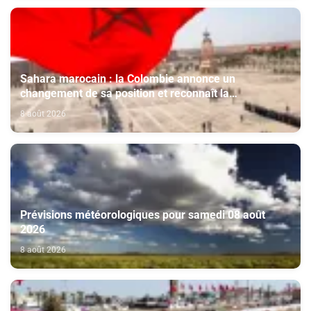
Sahara marocain : la Colombie annonce un
changement de sa position et reconnaît la
souveraineté du Maroc sur son Sahara
8 août 2026
Prévisions météorologiques pour samedi 08 août
2026
8 août 2026