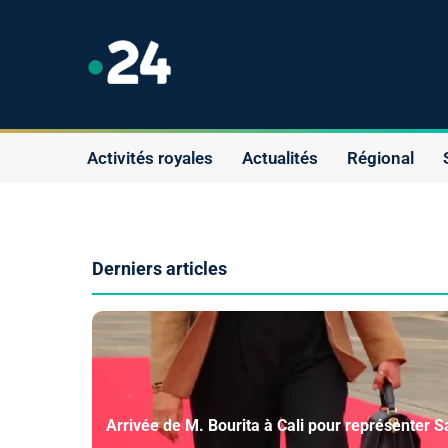
Activités royales
Actualités
Régional
Derniers articles
H
o
r
Arrivée de M. Bourita à Cali pour représenter S
a