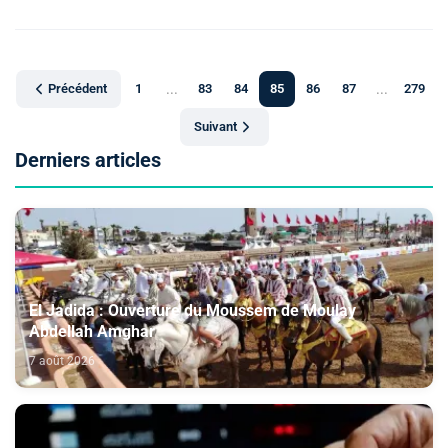
Précédent
1
...
83
84
85
86
87
...
279
Suivant
Derniers articles
El Jadida : Ouverture du Moussem de Moulay
Abdellah Amghar
7 août 2026