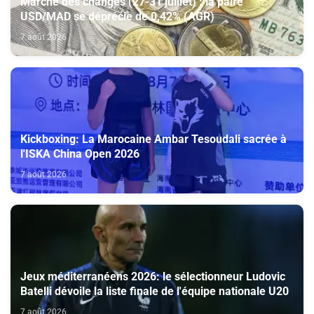
Marché des changes (27-31 juillet) : la paire
USD/MAD se déprécie de 0,42% (AGR)
7 août 2026
Kickboxing: La Marocaine Ambar Tesoudali sacrée à
l'ISKA China Open 2026
7 août 2026
Jeux méditerranéens 2026: le sélectionneur Ludovic
Batelli dévoile la liste finale de l'équipe nationale U20
7 août 2026