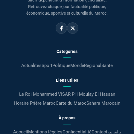
Retrouvez chaque jour l'actualité politique,
économique, sportive et culturelle du Maroc.
Catégories
Actualités
Sport
Politique
Monde
Régional
Santé
Liens utiles
Le Roi Mohammed VI
SAR PH Moulay El Hassan
Horaire Prière Maroc
Carte du Maroc
Sahara Marocain
À propos
Accueil
Mentions légales
Confidentialité
Contact
بالعربية