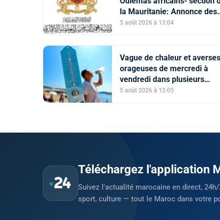
Oulémas africains- section 
la Mauritanie: Annonce des
qualifiés au concours des
5 août 2026 à 13:04
manuscrits et des documen
islamiques africains
Vague de chaleur et averse
orageuses de mercredi à
vendredi dans plusieurs
provinces du Royaume (Bull
5 août 2026 à 12:05
d'alerte)
Téléchargez l'application
Suivez l'actualité marocaine en direct, 24h/
sport, culture — tout le Maroc dans votre p