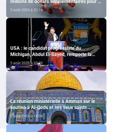
millions de dollars supplémentaires pour la
lutte contre Ebola
5 août 2026 à 22:14
USA : le candidat progressiste du
Michigan, Abdul El-Sayed, remporte la
primaire démocrate pour le Sénat
5 août 2026 à 20:39
La réunion ministérielle à Amman sur le
soutien à Al-Qods et ses lieux saints
souligne l’importance du rôle du Comité Al
5 août 2026 à 18:08
Qods présidé par SM le Roi