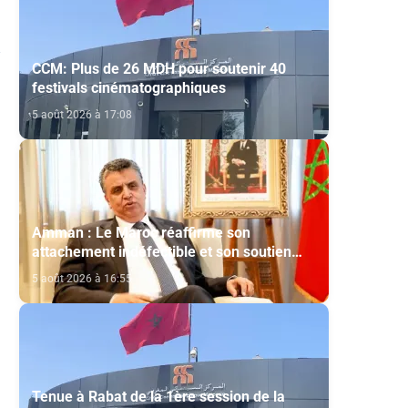
CCM: Plus de 26 MDH pour soutenir 40
festivals cinématographiques
5 août 2026 à 17:08
Amman : Le Maroc réaffirme son
attachement indéfectible et son soutien
constant aux droits légitimes du peuple
5 août 2026 à 16:55
palestinien
Tenue à Rabat de la 1ère session de la