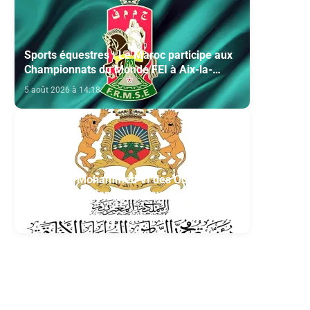
Sports équestres : Le Maroc participe aux
Championnats du Monde FEI à Aix-la-
Chapelle
5 août 2026 à 14:18
Fondation Mohammed VI des Oulémas
africains- section de la Mauritanie:
Annonce des qualifiés au concours des
5 août 2026 à 13:04
manuscrits et des documents islamiques
africains