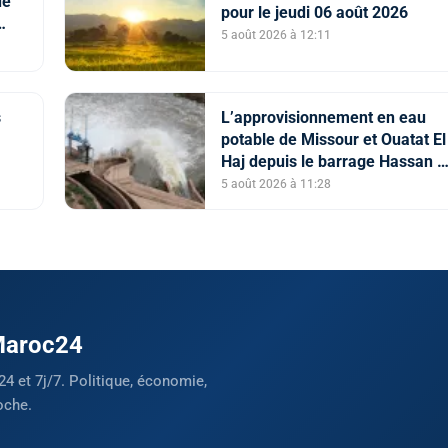
de
pour le jeudi 06 août 2026
5 août 2026 à 12:11
ts
s
L’approvisionnement en eau
potable de Missour et Ouatat El
Haj depuis le barrage Hassan II
etin
pleinement opérationnel avant
5 août 2026 à 11:28
fin 2026
 Maroc24
24 et 7j/7. Politique, économie,
oche.