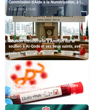
Commission d'Aide à la Numérisation, à la
Modernisation et à la Création des Salles
5 août 2026 à 16:08
de Cinéma au titre de l'année 2026
Réunion ministérielle à Amman sur le
soutien à Al-Qods et ses lieux saints, avec
la participation du Maroc
5 août 2026 à 15:32
Le Canada autorise les essais cliniques
d'un vaccin contre Ebola
5 août 2026 à 14:42