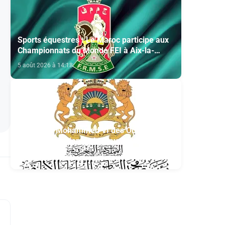
Sports équestres : Le Maroc participe aux
Championnats du Monde FEI à Aix-la-
Chapelle
5 août 2026 à 14:18
Fondation Mohammed VI des Oulémas
africains- section de la Mauritanie:
Annonce des qualifiés au concours des
5 août 2026 à 13:04
manuscrits et des documents islamiques
africains