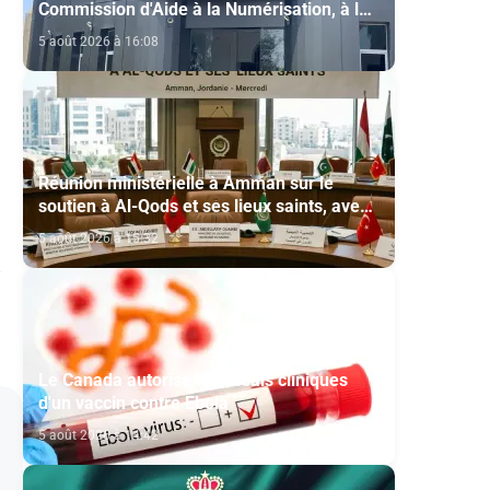
Commission d'Aide à la Numérisation, à la
Modernisation et à la Création des Salles
5 août 2026 à 16:08
de Cinéma au titre de l'année 2026
Réunion ministérielle à Amman sur le
soutien à Al-Qods et ses lieux saints, avec
la participation du Maroc
5 août 2026 à 15:32
Le Canada autorise les essais cliniques
d'un vaccin contre Ebola
5 août 2026 à 14:42