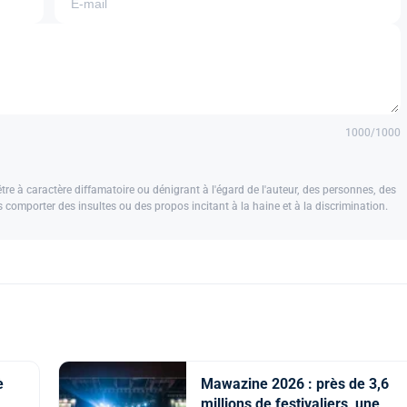
1000
/1000
e à caractère diffamatoire ou dénigrant à l'égard de l'auteur, des personnes, des
us comporter des insultes ou des propos incitant à la haine et à la discrimination.
è
Mawazine 2026 : près de 3,6
millions de festivaliers, une