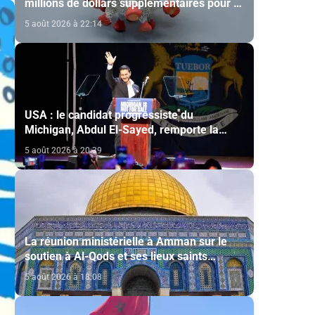
millions de dollars supplémentaires pour la
lutte contre Ebola
5 août 2026 à 22:14
USA : le candidat progressiste du
Michigan, Abdul El-Sayed, remporte la
primaire démocrate pour le Sénat
5 août 2026 à 20:39
La réunion ministérielle à Amman sur le
soutien à Al-Qods et ses lieux saints
souligne l’importance du rôle du Comité Al
5 août 2026 à 18:08
Qods présidé par SM le Roi