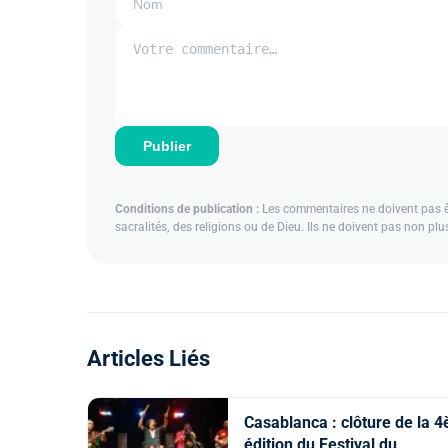
Publier
Conditions de publication :
Les commentaires ne doivent pas êtr
sacralités, des religions ou de Dieu. Ils ne doivent pas non pl
Articles Liés
Casablanca : clôture de la 4
édition du Festival du