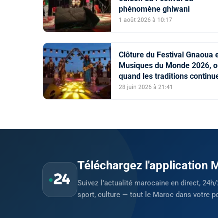
phénomène ghiwani
1 août 2026 à 10:17
Clôture du Festival Gnaoua 
Musiques du Monde 2026, o
quand les traditions continu
de dialoguer avec leur époq
28 juin 2026 à 21:41
(Organisateurs)
Téléchargez l'application
Suivez l'actualité marocaine en direct, 24h/
sport, culture — tout le Maroc dans votre p