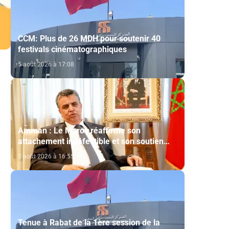
CCM: Plus de 26 MDH pour soutenir 40
festivals cinématographiques
5 août 2026 à 17:08
Amman : Le Maroc réaffirme son
attachement indéfectible et son soutien
constant aux droits légitimes du peuple
5 août 2026 à 16:55
palestinien
s
Tenue à Rabat de la 1ère session de la