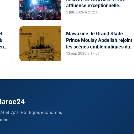
affluence exceptionnelle
(organisateurs)
2 juil. 2026 à 21:23
et
Mawazine: le Grand Stade
ù
Prince Moulay Abdellah rejoint
ent
les scènes emblématiques du
ue
Festival
12 juin 2026 à 17:06
 Maroc24
24 et 7j/7. Politique, économie,
oche.