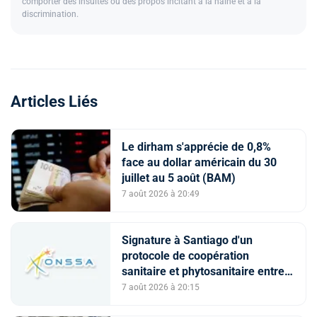
comporter des insultes ou des propos incitant à la haine et à la
discrimination.
Articles Liés
Le dirham s'apprécie de 0,8%
face au dollar américain du 30
juillet au 5 août (BAM)
7 août 2026 à 20:49
Signature à Santiago d'un
protocole de coopération
sanitaire et phytosanitaire entre
l’ONSSA et le SAG
7 août 2026 à 20:15