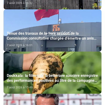
7 août 2026 à 16:32
Tenue des travaux de la 1ere session de la
Commission consultative chargée d’émettre un avis
sur la délivrance de la carte du professionnel du
7 août 2026 à 16:01
cinéma (CCM)
Doukkala: la filière de la betterave sucrière enregistre
des performances positives au titre de la campagne
agricole 2025-2026
7 août 2026 à 15:49