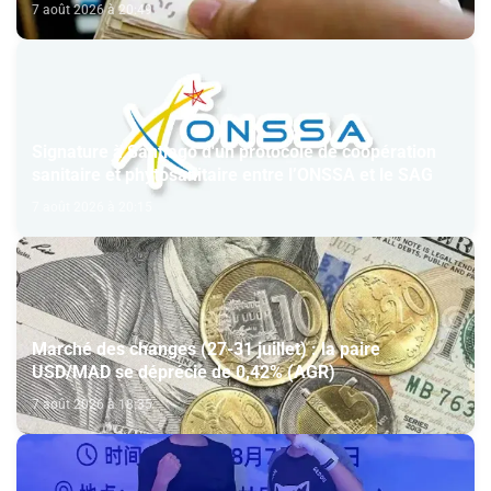
7 août 2026 à 20:49
Signature à Santiago d'un protocole de coopération
sanitaire et phytosanitaire entre l’ONSSA et le SAG
7 août 2026 à 20:15
Marché des changes (27-31 juillet) : la paire
USD/MAD se déprécie de 0,42% (AGR)
7 août 2026 à 18:35