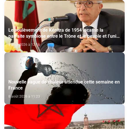
Le soulèvement de Kénitra de 1954 incarne la
parfaite symbiose entre le Trône et le peuple et l’unité
de volonté et de destin (M. El Ktiri)
8 août 2026 à 12:16
Nouvelle vague de chaleur attendue cette semaine en
France
8 août 2026 à 11:23