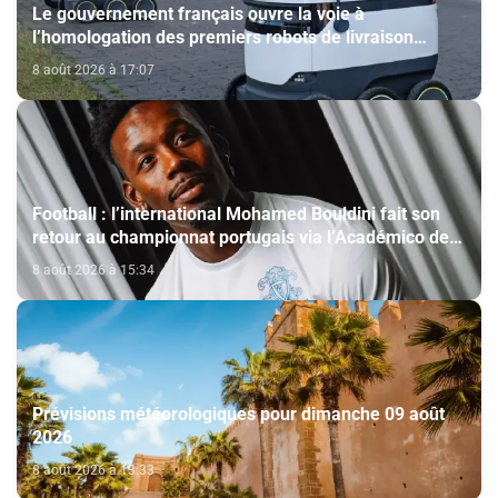
Le gouvernement français ouvre la voie à
l’homologation des premiers robots de livraison
autonome
8 août 2026 à 17:07
Football : l’international Mohamed Bouldini fait son
retour au championnat portugais via l’Académico de
Viseu
8 août 2026 à 15:34
Prévisions météorologiques pour dimanche 09 août
2026
8 août 2026 à 13:33