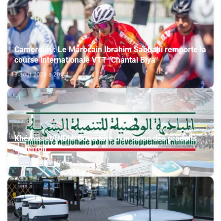
Cameroun : Le Marocain Ibrahim Sabbahi remporte la
course internationale VTT "Chantal Biya"
8 août 2026 à 20:44
Khémisset/INDH: Ouverture d'un salon des produits
du terroir
8 août 2026 à 18:15