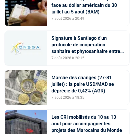
face au dollar américain du 30
juillet au 5 août (BAM)
7 août 2026 à 20:49
Signature à Santiago d'un
protocole de coopération
sanitaire et phytosanitaire entre
l’ONSSA et le SAG
7 août 2026 à 20:15
Marché des changes (27-31
juillet) : la paire USD/MAD se
déprécie de 0,42% (AGR)
7 août 2026 à 18:35
Les CRI mobilisés du 10 au 13
août pour accompagner les
projets des Marocains du Monde