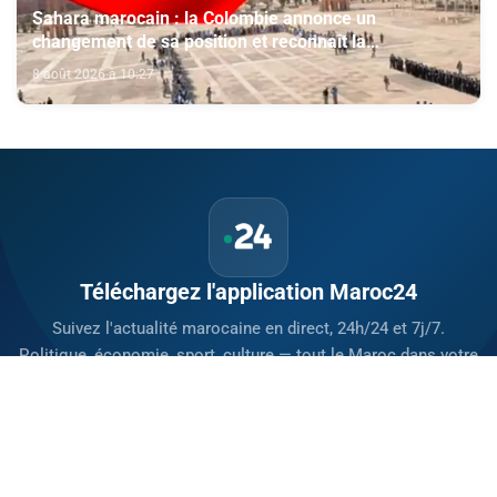
Sahara marocain : la Colombie annonce un
changement de sa position et reconnaît la
souveraineté du Maroc sur son Sahara
8 août 2026 à 10:27
Téléchargez l'application Maroc24
Suivez l'actualité marocaine en direct, 24h/24 et 7j/7.
Politique, économie, sport, culture — tout le Maroc dans votre
poche.
Télécharger sur
App Store
Disponible sur