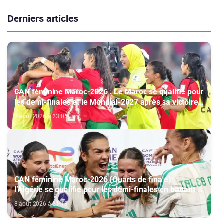
Derniers articles
CAN féminine Maroc-2026 : Le Maroc se qualifie pour
les demi-finales et le Mondial-2027 après sa victoire
face à l’Afrique du Sud (2-1)
8 août 2026 à 23:05
CAN féminine Maroc-2026 (Quarts de finale):
l’Algérie se qualifie pour les demi-finales en battant la
Côte d’Ivoire (2-1)
8 août 2026 à 21:18