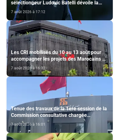
sélectionneur Ludovic Batelli dévoile la
liste finale de l'équipe nationale U20
7 août 2026 à 17:12
Les CRI mobilisés du 10 au 13 août pour
accompagner les projets des Marocains du
Monde
7 août 2026 à 16:32
Tenue des travaux de la 1ere session de la
Commission consultative chargée
d’émettre un avis sur la délivrance de la
7 août 2026 à 16:01
carte du professionnel du cinéma (CCM)