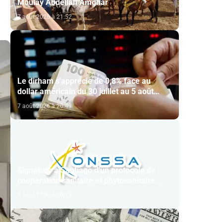
Moulay Abdellah Amghar
7 août 2026 à 21:52
Le dirham s'apprécie de 0,8% face au
dollar américain du 30 juillet au 5 août
(BAM)
7 août 2026 à 20:49
Signature à Santiago d'un protocole de
coopération sanitaire et phytosanitaire
entre l’ONSSA et le SAG
7 août 2026 à 20:15