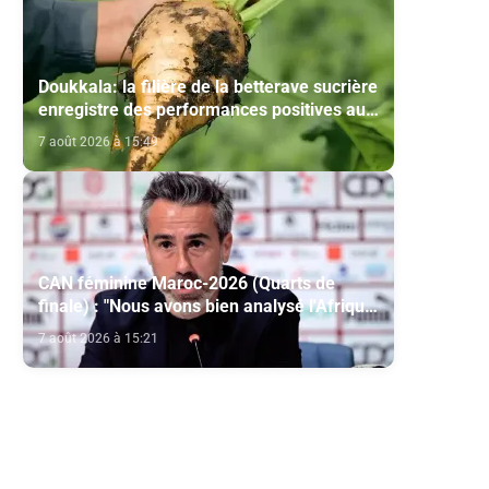
Doukkala: la filière de la betterave sucrière
enregistre des performances positives au
titre de la campagne agricole 2025-2026
7 août 2026 à 15:49
CAN féminine Maroc-2026 (Quarts de
finale) : "Nous avons bien analysé l'Afrique
du Sud pour aller chercher la victoire"
7 août 2026 à 15:21
(Jorge Vilda)