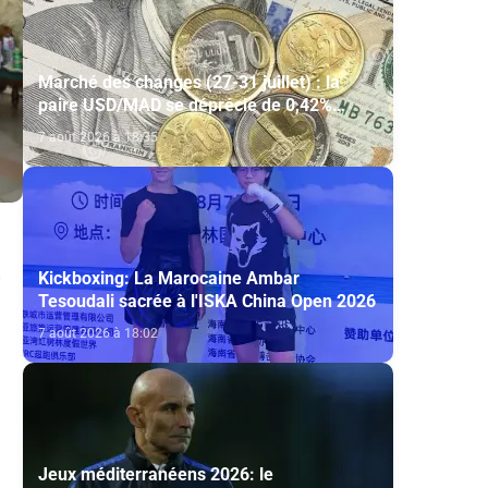
Marché des changes (27-31 juillet) : la
paire USD/MAD se déprécie de 0,42%
(AGR)
7 août 2026 à 18:35
Kickboxing: La Marocaine Ambar
Tesoudali sacrée à l'ISKA China Open 2026
7 août 2026 à 18:02
Jeux méditerranéens 2026: le