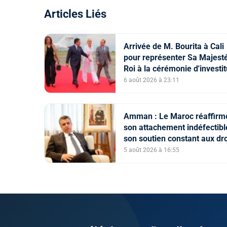
Articles Liés
Arrivée de M. Bourita à Cali
pour représenter Sa Majesté
Roi à la cérémonie d'investi
du nouveau président
6 août 2026 à 23:11
colombien
Amman : Le Maroc réaffirm
son attachement indéfectibl
son soutien constant aux dro
légitimes du peuple palestin
5 août 2026 à 16:55