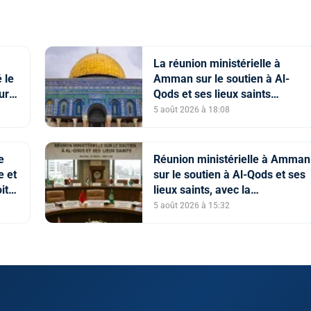
La réunion ministérielle à
 le
Amman sur le soutien à Al-
ture
Qods et ses lieux saints
souligne l’importance du rôle d
5 août 2026 à 18:08
Comité Al Qods présidé par SM
le Roi
e
Réunion ministérielle à Amman
e et
sur le soutien à Al-Qods et ses
its
lieux saints, avec la
ien
participation du Maroc
5 août 2026 à 15:32