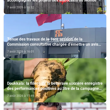
accompagner les projets des Marocains du Monde
7 août 2026 à 16:32
Tenue des travaux de la 1ere session de la
Commission consultative chargée d’émettre un avis
sur la délivrance de la carte du professionnel du
7 août 2026 à 16:01
cinéma (CCM)
Doukkala: la filière de la betterave sucrière enregistre
des performances positives au titre de la campagne
agricole 2025-2026
7 août 2026 à 15:49