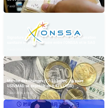
7 août 2026 à 20:49
Signature à Santiago d'un protocole de coopération
sanitaire et phytosanitaire entre l’ONSSA et le SAG
7 août 2026 à 20:15
Marché des changes (27-31 juillet) : la paire
USD/MAD se déprécie de 0,42% (AGR)
7 août 2026 à 18:35