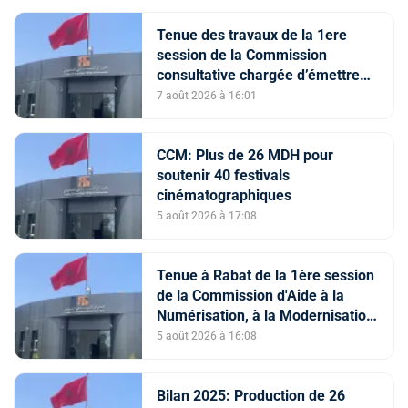
Tenue des travaux de la 1ere
session de la Commission
consultative chargée d’émettre
un avis sur la délivrance de la
7 août 2026 à 16:01
carte du professionnel du cinéma
(CCM)
CCM: Plus de 26 MDH pour
soutenir 40 festivals
cinématographiques
5 août 2026 à 17:08
Tenue à Rabat de la 1ère session
de la Commission d'Aide à la
Numérisation, à la Modernisation
et à la Création des Salles de
5 août 2026 à 16:08
Cinéma au titre de l'année 2026
Bilan 2025: Production de 26