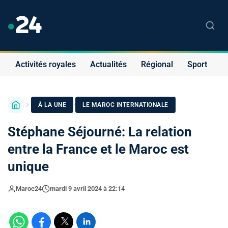
Activités royales
Actualités
Régional
Sport
S
·
À LA UNE
LE MAROC INTERNATIONALE
Stéphane Séjourné: La relation
entre la France et le Maroc est
unique
Maroc24
mardi 9 avril 2024 à 22:14