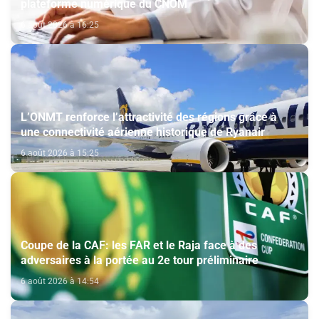
plateforme numérique du CNOM
6 août 2026 à 16:25
L’ONMT renforce l’attractivité des régions grâce à
une connectivité aérienne historique de Ryanair
6 août 2026 à 15:25
Coupe de la CAF: les FAR et le Raja face à des
adversaires à la portée au 2e tour préliminaire
6 août 2026 à 14:54