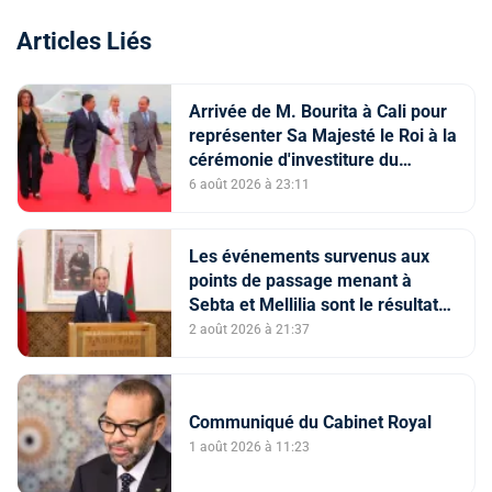
Articles Liés
Arrivée de M. Bourita à Cali pour
représenter Sa Majesté le Roi à la
cérémonie d'investiture du
nouveau président colombien
6 août 2026 à 23:11
Les événements survenus aux
points de passage menant à
Sebta et Mellilia sont le résultat
de facteurs intriqués, dont
2 août 2026 à 21:37
l'instrumentalisation
tendancieuse de l'espace
numérique et la diffusion
Communiqué du Cabinet Royal
d'informations trompeuses
(Porte-parole du ministère de
1 août 2026 à 11:23
l'Intérieur)