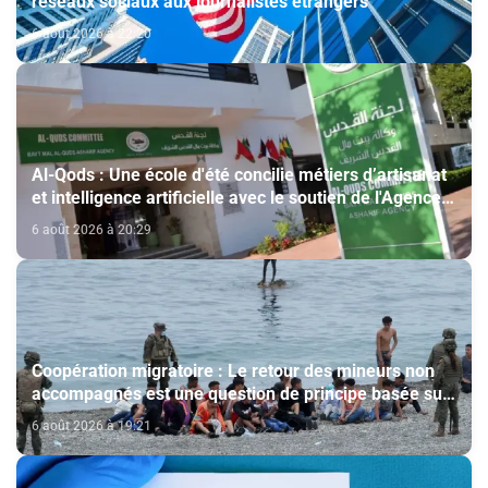
réseaux sociaux aux journalistes étrangers
6 août 2026 à 22:20
Al-Qods : Une école d'été concilie métiers d’artisanat
et intelligence artificielle avec le soutien de l'Agence
Bayt Mal Al-Qods Acharif
6 août 2026 à 20:29
Coopération migratoire : Le retour des mineurs non
accompagnés est une question de principe basée sur
les Hautes Instructions Royales (source diplomatique)
6 août 2026 à 19:21