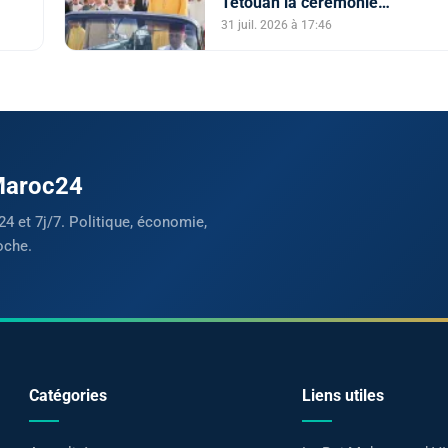
Tétouan la cérémonie
l'Intérieur)
d'allégeance
31 juil. 2026 à 17:46
 Maroc24
24 et 7j/7. Politique, économie,
oche.
Catégories
Liens utiles