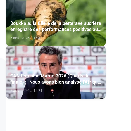
Doukkala: la filière de la betterave sucrière
enregistre des performances positives au
titre de la campagne agricole 2025-2026
7 août 2026 à 15:49
CAN féminine Maroc-2026 (Quarts de
finale) : "Nous avons bien analysé l'Afrique
du Sud pour aller chercher la victoire"
7 août 2026 à 15:21
(Jorge Vilda)