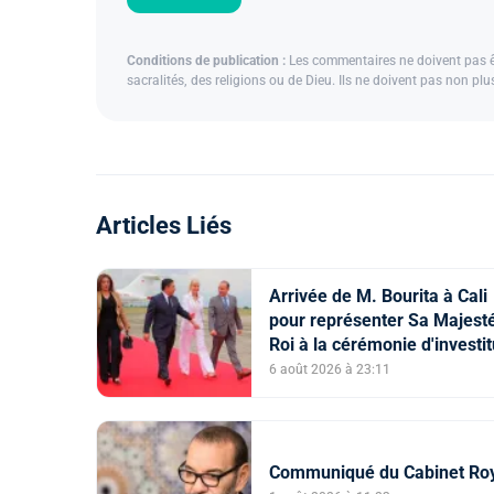
Conditions de publication :
Les commentaires ne doivent pas êtr
sacralités, des religions ou de Dieu. Ils ne doivent pas non pl
Articles Liés
Arrivée de M. Bourita à Cali
pour représenter Sa Majesté
Roi à la cérémonie d'investi
du nouveau président
6 août 2026 à 23:11
colombien
Communiqué du Cabinet Ro