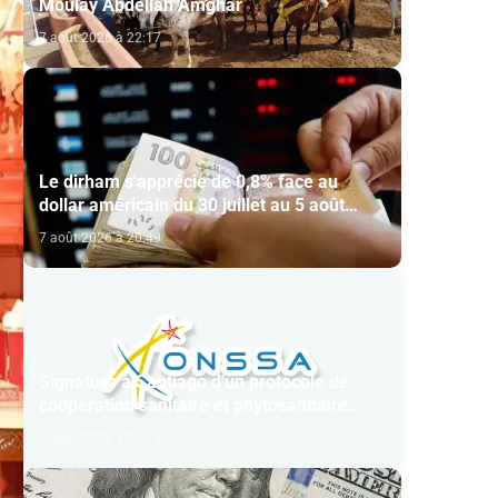
Moulay Abdellah Amghar
7 août 2026 à 22:17
Le dirham s'apprécie de 0,8% face au
dollar américain du 30 juillet au 5 août
(BAM)
7 août 2026 à 20:49
Signature à Santiago d'un protocole de
coopération sanitaire et phytosanitaire
entre l’ONSSA et le SAG
7 août 2026 à 20:15