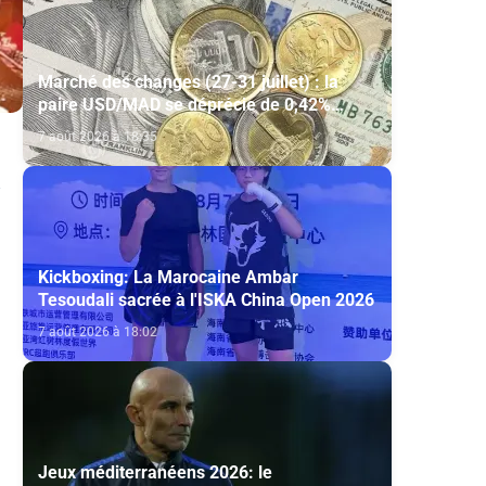
Marché des changes (27-31 juillet) : la
paire USD/MAD se déprécie de 0,42%
(AGR)
7 août 2026 à 18:35
Kickboxing: La Marocaine Ambar
Tesoudali sacrée à l'ISKA China Open 2026
7 août 2026 à 18:02
Jeux méditerranéens 2026: le