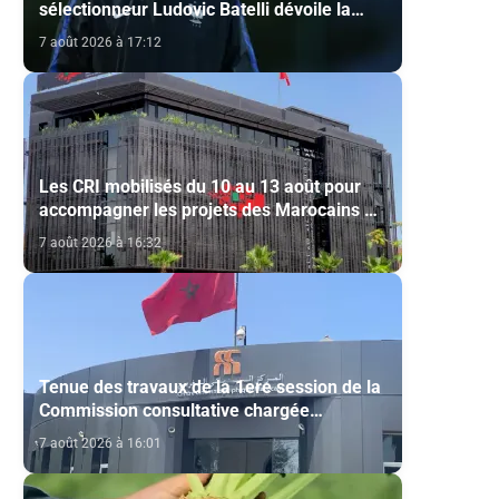
sélectionneur Ludovic Batelli dévoile la
liste finale de l'équipe nationale U20
7 août 2026 à 17:12
Les CRI mobilisés du 10 au 13 août pour
accompagner les projets des Marocains du
Monde
7 août 2026 à 16:32
Tenue des travaux de la 1ere session de la
Commission consultative chargée
d’émettre un avis sur la délivrance de la
7 août 2026 à 16:01
carte du professionnel du cinéma (CCM)