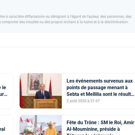
e à caractère diffamatoire ou dénigrant à l'égard de l'auteur, des personnes, des
us comporter des insultes ou des propos incitant à la haine et à la discrimination.
Les événements survenus aux
 le
points de passage menant à
ture
Sebta et Mellilia sont le résultat
de facteurs intriqués, dont
2 août 2026 à 21:37
l'instrumentalisation
tendancieuse de l'espace
numérique et la diffusion
Fête du Trône : SM le Roi, Amir
d'informations trompeuses
yal
Al-Mouminine, préside à
(Porte-parole du ministère de