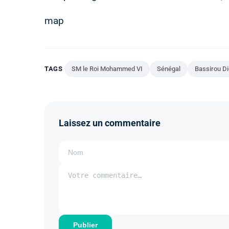
map
TAGS
SM le Roi Mohammed VI
Sénégal
Bassirou D
Laissez un commentaire
Publier