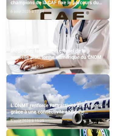
champions de la CAF fixe le parcours du
Maghreb de Fès et de la RS Berkane
6 août 2026 à 17:14
Médecine: lancement officiel de la
nouvelle plateforme numérique du CNOM
6 août 2026 à 16:25
L’ONMT renforce l’attractivité des régions
grâce à une connectivité aérienne
historique de Ryanair
6 août 2026 à 15:25