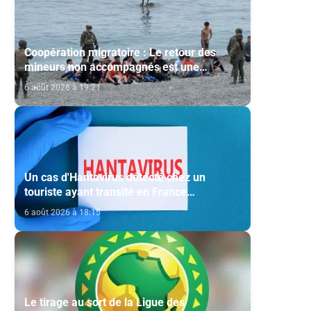
Coopération migratoire : Le retour des
mineurs non accompagnés est une
question de principe basée sur les Hautes
6 août 2026 à 19:21
Instructions Royales (source diplomatique)
Un cas d'Hantavirus détecté chez un
touriste ayant transité en France
(ministère)
6 août 2026 à 18:15
Le tirage au sort de la Ligue des