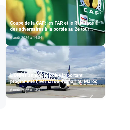
Coupe de la CAF: les FAR et le Raja face à
des adversaires à la portée au 2e tour
préliminaire
6 août 2026 à 14:54
L'ONMT annonce le plus important
programme hivernal de Ryanair au Maroc
6 août 2026 à 14:41