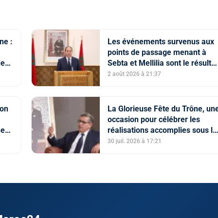
ne :
Les événements survenus aux
points de passage menant à
des
Sebta et Mellilia sont le résultat
de facteurs intriqués, dont
2 août 2026 à 21:37
l'instrumentalisation
tendancieuse de l'espace
numérique et la diffusion
ion
La Glorieuse Fête du Trône, un
d'informations trompeuses
occasion pour célébrer les
(Porte-parole du ministère de
ne
réalisations accomplies sous la
l'Intérieur)
conduite de Sa Majesté le Roi
30 juil. 2026 à 17:21
(M. Akhannouch)