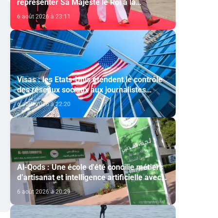
représenter Sa Majesté le Roi à la
cérémonie d'investiture du nouveau
6 août 2026 à 23:11
président colombien
Visas : les Etats-Unis étendent le contrôle
des réseaux sociaux aux journalistes
étrangers
6 août 2026 à 22:20
Al-Qods : Une école d'été concilie métiers
d’artisanat et intelligence artificielle avec
le soutien de l'Agence Bayt Mal Al-Qods
6 août 2026 à 20:29
Acharif