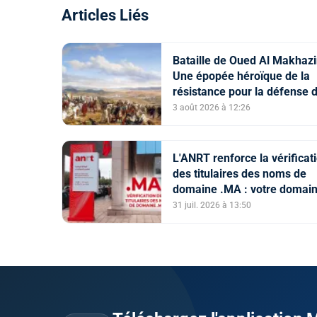
Articles Liés
Bataille de Oued Al Makhazi
Une épopée héroïque de la
résistance pour la défense 
constantes nationales
3 août 2026 à 12:26
L'ANRT renforce la vérificat
des titulaires des noms de
domaine .MA : votre domai
est-il en ServerHold ?
31 juil. 2026 à 13:50