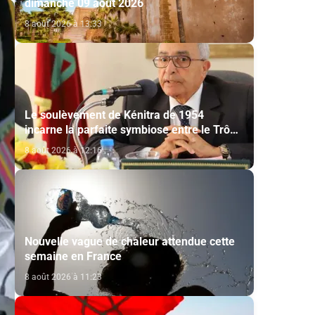
dimanche 09 août 2026
8 août 2026 à 13:33
Le soulèvement de Kénitra de 1954
incarne la parfaite symbiose entre le Trône
et le peuple et l’unité de volonté et de
8 août 2026 à 12:16
destin (M. El Ktiri)
Nouvelle vague de chaleur attendue cette
semaine en France
8 août 2026 à 11:23