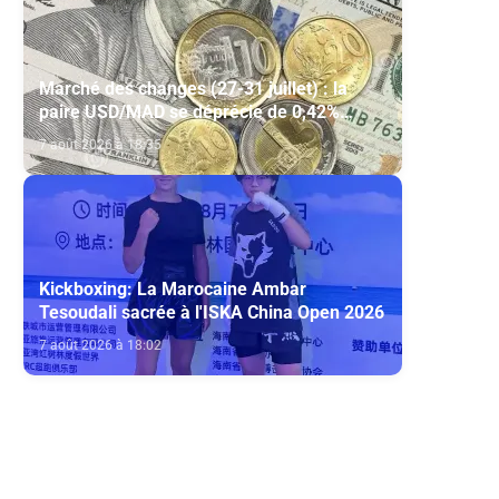
Marché des changes (27-31 juillet) : la
paire USD/MAD se déprécie de 0,42%
(AGR)
7 août 2026 à 18:35
Kickboxing: La Marocaine Ambar
Tesoudali sacrée à l'ISKA China Open 2026
7 août 2026 à 18:02