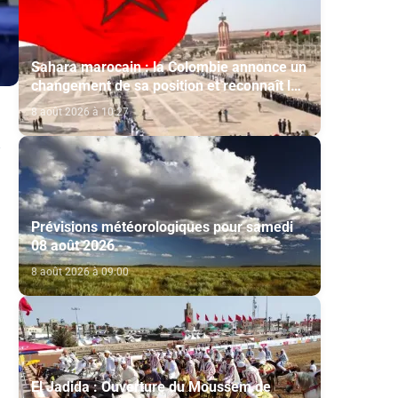
Sahara marocain : la Colombie annonce un
changement de sa position et reconnaît la
souveraineté du Maroc sur son Sahara
8 août 2026 à 10:27
Prévisions météorologiques pour samedi
08 août 2026
8 août 2026 à 09:00
El Jadida : Ouverture du Moussem de