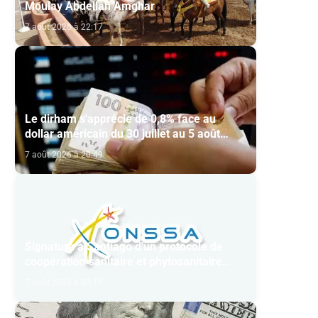
Moulay Abdellah Amghar
7 août 2026 à 22:17
Le dirham s'apprécie de 0,8% face au
dollar américain du 30 juillet au 5 août
(BAM)
7 août 2026 à 20:49
Signature à Santiago d'un protocole de
coopération sanitaire et phytosanitaire
entre l’ONSSA et le SAG
7 août 2026 à 20:15
n