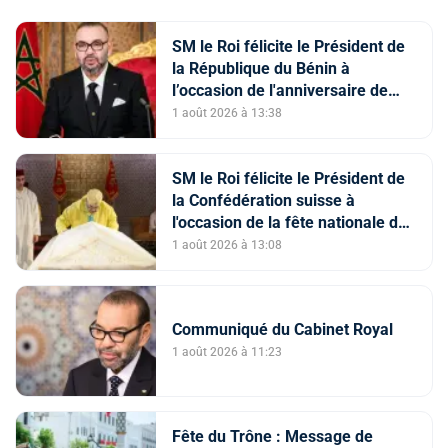
SM le Roi félicite le Président de
la République du Bénin à
l’occasion de l'anniversaire de
l’Indépendance de son pays
1 août 2026 à 13:38
SM le Roi félicite le Président de
la Confédération suisse à
l'occasion de la fête nationale de
son pays
1 août 2026 à 13:08
Communiqué du Cabinet Royal
1 août 2026 à 11:23
Fête du Trône : Message de