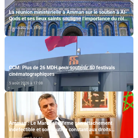
La réunion ministérielle à Amman sur le soutien à Al-
Qods et ses lieux saints souligne l’importance du rôle
du Comité Al Qods présidé par SM le Roi
5 août 2026 à 18:08
CCM: Plus de 26 MDH pour soutenir 40 festivals
cinématographiques
5 août 2026 à 17:08
Amman : Le Maroc réaffirme son attachement
indéfectible et son soutien constant aux droits
légitimes du peuple palestinien