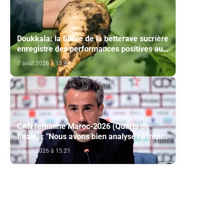
Doukkala: la filière de la betterave sucrière
enregistre des performances positives au
titre de la campagne agricole 2025-2026
7 août 2026 à 15:49
CAN féminine Maroc-2026 (Quarts de
finale) : "Nous avons bien analysé l'Afrique
du Sud pour aller chercher la victoire"
7 août 2026 à 15:21
a
(Jorge Vilda)