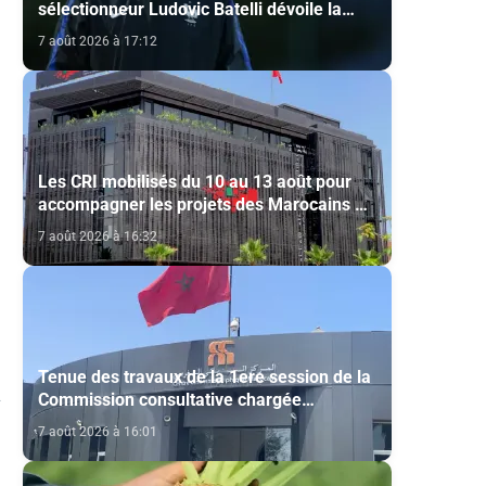
sélectionneur Ludovic Batelli dévoile la
liste finale de l'équipe nationale U20
7 août 2026 à 17:12
Les CRI mobilisés du 10 au 13 août pour
accompagner les projets des Marocains du
Monde
7 août 2026 à 16:32
Tenue des travaux de la 1ere session de la
a
Commission consultative chargée
d’émettre un avis sur la délivrance de la
7 août 2026 à 16:01
carte du professionnel du cinéma (CCM)