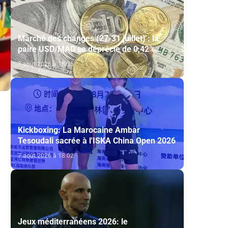
Marché des changes (27-31 juillet) : la
paire USD/MAD se déprécie de 0,42%
(AGR)
7 août 2026 à 18:35
Kickboxing: La Marocaine Ambar
Tesoudali sacrée à l'ISKA China Open 2026
7 août 2026 à 18:02
Jeux méditerranéens 2026: le