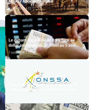
Moulay Abdellah Amghar
7 août 2026 à 22:17
Le dirham s'apprécie de 0,8% face au
dollar américain du 30 juillet au 5 août
(BAM)
7 août 2026 à 20:49
Signature à Santiago d'un protocole de
coopération sanitaire et phytosanitaire
entre l’ONSSA et le SAG
7 août 2026 à 20:15