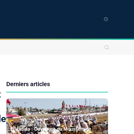
Derniers articles
t
le
El Jadida : Ouverture du Moussem de